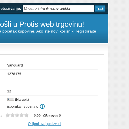
retraživanje:
šli u Protis web trgovinu!
za početak kupovine. Ako ste novi korisnik,
registrirajte
Vanguard
1278175
12
(Na upit)
isporuka nepoznato
a:
0,00
| Glasova:
0
Ocijeni ovaj proizvod