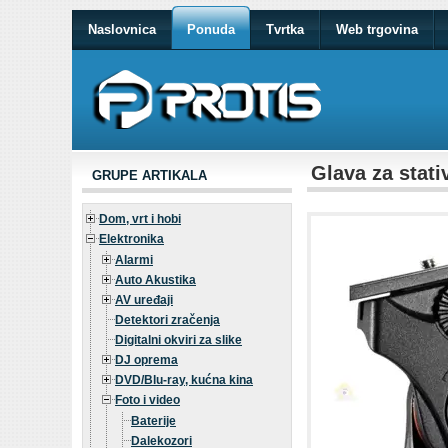
Naslovnica
Ponuda
Tvrtka
Web trgovina
Glava za stat
GRUPE ARTIKALA
Dom, vrt i hobi
Elektronika
Alarmi
Auto Akustika
AV uređaji
Detektori zračenja
Digitalni okviri za slike
DJ oprema
DVD/Blu-ray, kućna kina
Foto i video
Baterije
Dalekozori