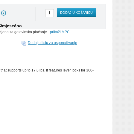
DODAJ U KOŠARICU
 €/mjesečno
cijena za gotovinsko plaćanje -
prikaži MPC
Dodaj u listu za uspoređivanje
 supports up to 17.6 lbs. It features lever locks for 360-