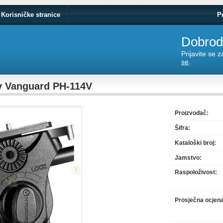
Korisničke stranice
P
Dobrodo
Prijavite se 
se
.
iv Vanguard PH-114V
Proizvođač:
Šifra:
Kataloški broj:
Jamstvo:
Raspoloživost:
Prosječna ocjen