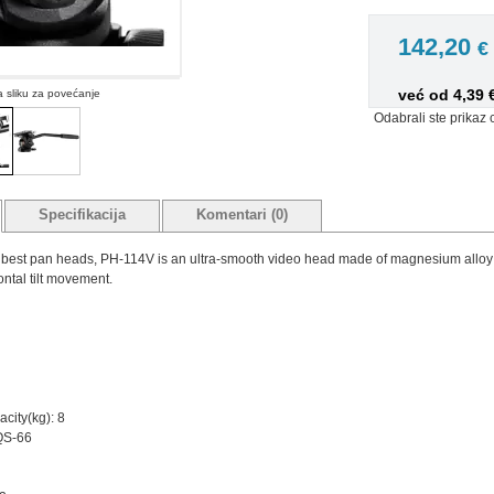
142,20
€
već od 4,39
na sliku za povećanje
Odabrali ste prikaz 
Specifikacija
Komentari (0)
best pan heads, PH-114V is an ultra-smooth video head made of magnesium alloy that
ontal tilt movement.
city(kg): 8
QS-66