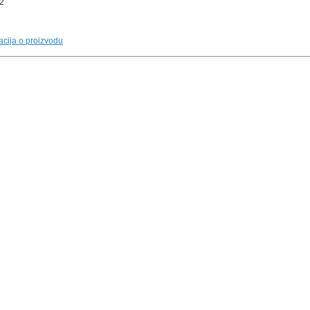
2
macija o proizvodu