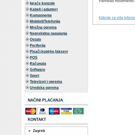
Panhead movements:
Igraće konzole
Kabeli i adapteri
Komponente
Kliknite za više infor
Mobiteli/Telefonija
Mrežna oprema
Neprekidna napajanja
Ostalo
Periferija
Pisači,kopirke,faksevi
POS
Računala
Software
Sport
Televizori i oprema
Uredska oprema
NAČINI PLAĆANJA
KONTAKT
Zagreb