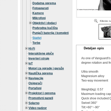
Dodatna oprema
Fotoaparati
Kamere
Mikrofoni
Kliknite 
Objektivi i dodaci
Podvodna kućišta
Punjači baterija i kompleti
Stativi
Torbe
Detaljan opis
Hi-Fi
Interaktivne ploče
As one of Vanguard\'s 
Inverteri struje
degree rotation and fr
IoT
Motori za ograde i garaže
Ultra smooth
Nautička oprema
Magnesium alloy
Navigacije
Two-way movement
Osigurači
Portafoni
Weight(kg): 0.57
Projektori i oprema
Maximum loading capa
Promotivni paneli
Quick shoe included:
Swivel:360°
Solarno
Tilt:+60°~-90°
Video nadzor