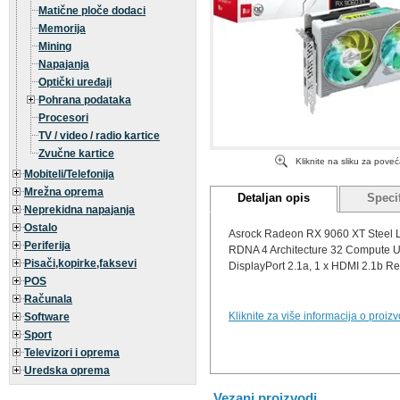
Matične ploče dodaci
Memorija
Mining
Napajanja
Optički uređaji
Pohrana podataka
Procesori
TV / video / radio kartice
Zvučne kartice
Kliknite na sliku za pove
Mobiteli/Telefonija
Mrežna oprema
Detaljan opis
Specif
Neprekidna napajanja
Ostalo
Asrock Radeon RX 9060 XT Steel 
Periferija
RDNA 4 Architecture 32 Compute Uni
Pisači,kopirke,faksevi
DisplayPort 2.1a, 1 x HDMI 2.1b
POS
Računala
Kliknite za više informacija o proiz
Software
Sport
Televizori i oprema
Uredska oprema
Vezani proizvodi