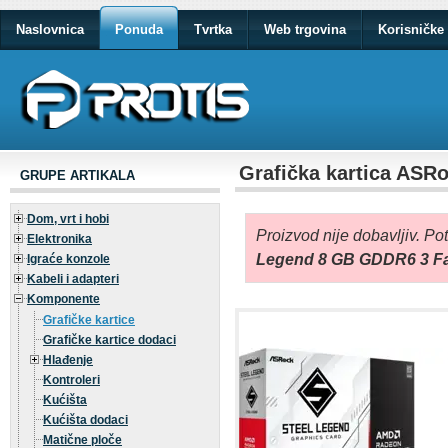
Naslovnica
Ponuda
Tvrtka
Web trgovina
Korisničke 
Grafička kartica ASR
GRUPE ARTIKALA
Dom, vrt i hobi
Proizvod nije dobavljiv. Po
Elektronika
Legend 8 GB GDDR6 3 F
Igraće konzole
Kabeli i adapteri
Komponente
Grafičke kartice
Grafičke kartice dodaci
Hlađenje
Kontroleri
Kućišta
Kućišta dodaci
Matične ploče