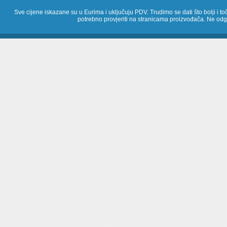
Sve cijene iskazane su u Eurima i uključuju PDV. Trudimo se dati što bolji i toč
potrebno provjeriti na stranicama proizvođača. Ne odg