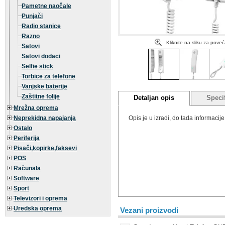
Pametne naočale
Punjači
Radio stanice
Razno
Kliknite na sliku za pove
Satovi
Satovi dodaci
Selfie stick
Torbice za telefone
Vanjske baterije
Zaštitne folije
Detaljan opis
Specif
Mrežna oprema
Neprekidna napajanja
Opis je u izradi, do tada informaci
Ostalo
Periferija
Pisači,kopirke,faksevi
POS
Računala
Software
Sport
Televizori i oprema
Uredska oprema
Vezani proizvodi