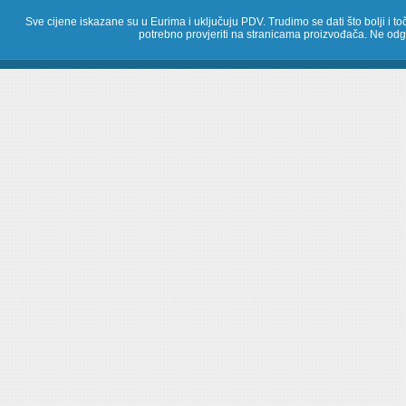
Sve cijene iskazane su u Eurima i uključuju PDV. Trudimo se dati što bolji i toč
potrebno provjeriti na stranicama proizvođača. Ne odg