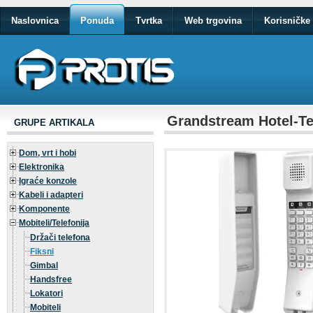
Naslovnica
Ponuda
Tvrtka
Web trgovina
Korisničke 
Grandstream Hotel-T
GRUPE ARTIKALA
Dom, vrt i hobi
Elektronika
Igraće konzole
Kabeli i adapteri
Komponente
Mobiteli/Telefonija
Držači telefona
Fiksni
Gimbal
Handsfree
Lokatori
Mobiteli