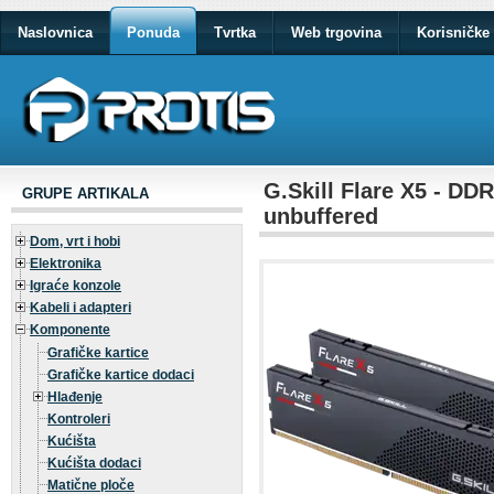
Naslovnica
Ponuda
Tvrtka
Web trgovina
Korisničke 
G.Skill Flare X5 - DDR
GRUPE ARTIKALA
unbuffered
Dom, vrt i hobi
Elektronika
Igraće konzole
Kabeli i adapteri
Komponente
Grafičke kartice
Grafičke kartice dodaci
Hlađenje
Kontroleri
Kućišta
Kućišta dodaci
Matične ploče