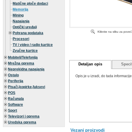
Matične ploče dodaci
Memorija
Mining
Napajanja
Optički uređaji
Kliknite na sliku za pove
Pohrana podataka
Procesori
TV / video / radio kartice
Zvučne kartice
Mobiteli/Telefonija
Mrežna oprema
Detaljan opis
Specif
Neprekidna napajanja
Ostalo
Opis je u izradi, do tada informaci
Periferija
Pisači,kopirke,faksevi
POS
Računala
Software
Sport
Televizori i oprema
Uredska oprema
Vezani proizvodi