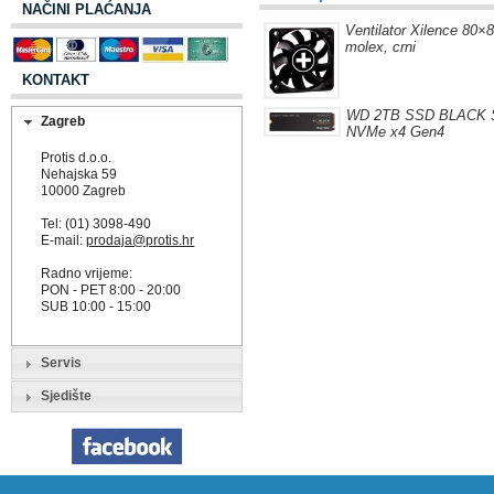
NAČINI PLAĆANJA
Ventilator Xilence 80
molex, crni
KONTAKT
WD 2TB SSD BLACK 
Zagreb
NVMe x4 Gen4
Protis d.o.o.
Nehajska 59
10000 Zagreb
Tel: (01) 3098-490
E-mail:
prodaja@protis.hr
Radno vrijeme:
PON - PET 8:00 - 20:00
SUB 10:00 - 15:00
Servis
Sjedište