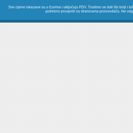
Sve cijene iskazane su u Eurima i uključuju PDV. Trudimo se dati što bolji i toč
potrebno provjeriti na stranicama proizvođača. Ne odg