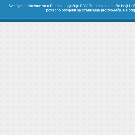
Sve cijene iskazane su u Eurima i uključuju PDV. Trudimo se dati što bolji i toč
potrebno provjeriti na stranicama proizvođača. Ne odg