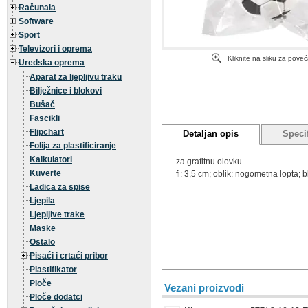
Računala
Software
Sport
Televizori i oprema
Kliknite na sliku za pove
Uredska oprema
Aparat za ljepljivu traku
Bilježnice i blokovi
Bušač
Fascikli
Flipchart
Detaljan opis
Specif
Folija za plastificiranje
Kalkulatori
za grafitnu olovku
Kuverte
fi: 3,5 cm; oblik: nogometna lopta; bl
Ladica za spise
Ljepila
Ljepljive trake
Maske
Ostalo
Pisaći i crtaći pribor
Plastifikator
Ploče
Vezani proizvodi
Ploče dodatci