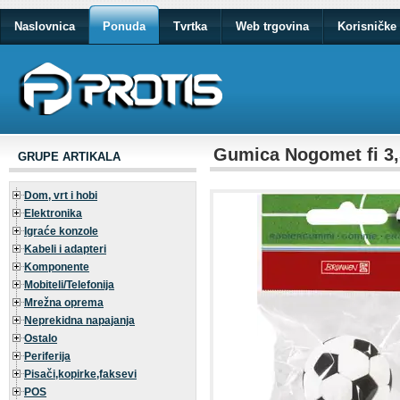
Naslovnica
Ponuda
Tvrtka
Web trgovina
Korisničke 
Gumica Nogomet fi 3,5
GRUPE ARTIKALA
Dom, vrt i hobi
Elektronika
Igraće konzole
Kabeli i adapteri
Komponente
Mobiteli/Telefonija
Mrežna oprema
Neprekidna napajanja
Ostalo
Periferija
Pisači,kopirke,faksevi
POS