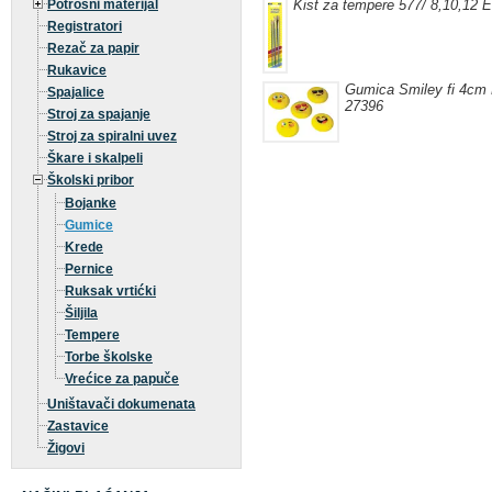
Potrošni materijal
Kist za tempere 577/ 8,10,12 E
Registratori
Rezač za papir
Rukavice
Gumica Smiley fi 4cm 
Spajalice
27396
Stroj za spajanje
Stroj za spiralni uvez
Škare i skalpeli
Školski pribor
Bojanke
Gumice
Krede
Pernice
Ruksak vrtićki
Šiljila
Tempere
Torbe školske
Vrećice za papuče
Uništavači dokumenata
Zastavice
Žigovi