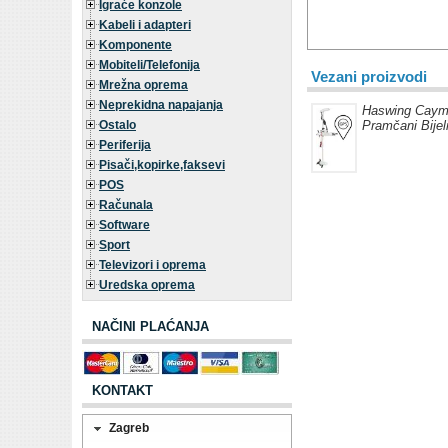
Igraće konzole
Kabeli i adapteri
Komponente
Mobiteli/Telefonija
Vezani proizvodi
Mrežna oprema
Neprekidna napajanja
Haswing Caym
Ostalo
Pramčani Bijel
Periferija
Pisači,kopirke,faksevi
POS
Računala
Software
Sport
Televizori i oprema
Uredska oprema
NAČINI PLAĆANJA
KONTAKT
Zagreb