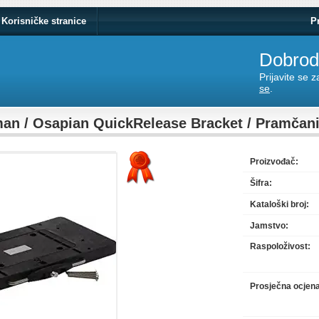
Korisničke stranice
P
Dobrodo
Prijavite se 
se
.
n / Osapian QuickRelease Bracket / Pramčan
Proizvođač:
Šifra:
Kataloški broj:
Jamstvo:
Raspoloživost:
Prosječna ocjen