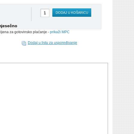
DODAJ U KOŠARICU
mjesečno
cijena za gotovinsko plaćanje -
prikaži MPC
Dodaj u listu za uspoređivanje