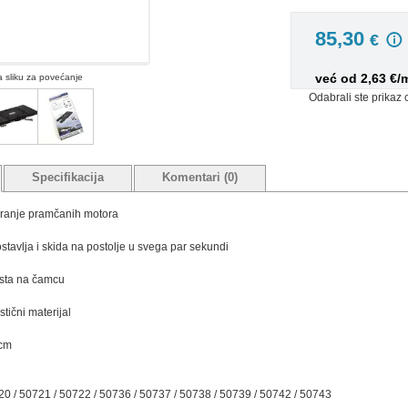
85,30
€
već od 2,63 €/
na sliku za povećanje
Odabrali ste prikaz 
Specifikacija
Komentari (0)
iranje pramčanih motora
stavlja i skida na postolje u svega par sekundi
sta na čamcu
astični materijal
0cm
0 / 50721 / 50722 / 50736 / 50737 / 50738 / 50739 / 50742 / 50743