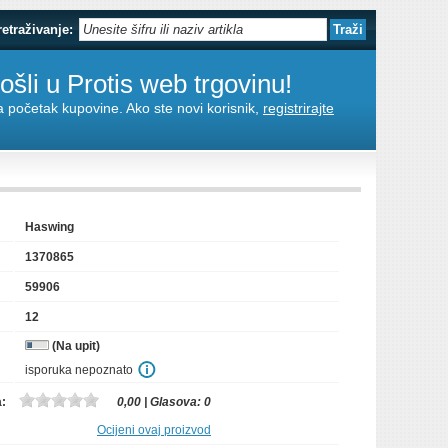
retraživanje:
šli u Protis web trgovinu!
za početak kupovine. Ako ste novi korisnik,
registrirajte
i
Haswing
1370865
59906
12
(Na upit)
isporuka nepoznato
a:
0,00
| Glasova:
0
Ocijeni ovaj proizvod