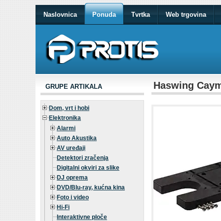
Naslovnica
Ponuda
Tvrtka
Web trgovina
Haswing Cayma
GRUPE ARTIKALA
Dom, vrt i hobi
Elektronika
Alarmi
Auto Akustika
AV uređaji
Detektori zračenja
Digitalni okviri za slike
DJ oprema
DVD/Blu-ray, kućna kina
Foto i video
Hi-Fi
Interaktivne ploče