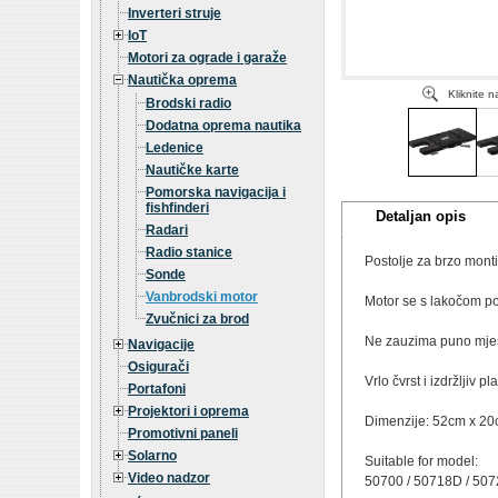
Inverteri struje
IoT
Motori za ograde i garaže
Nautička oprema
Kliknite 
Brodski radio
Dodatna oprema nautika
Ledenice
Nautičke karte
Pomorska navigacija i
fishfinderi
Detaljan opis
Radari
Radio stanice
Postolje za brzo mont
Sonde
Vanbrodski motor
Motor se s lakočom po
Zvučnici za brod
Ne zauzima puno mje
Navigacije
Osigurači
Vrlo čvrst i izdržljiv pl
Portafoni
Projektori i oprema
Dimenzije: 52cm x 2
Promotivni paneli
Solarno
Suitable for model:
Video nadzor
50700 / 50718D / 5072