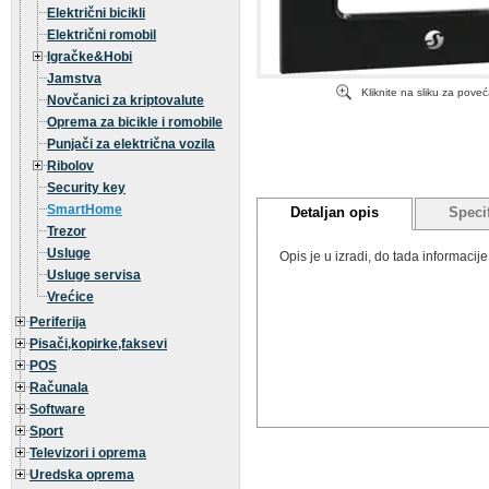
Električni bicikli
Električni romobil
Igračke&Hobi
Jamstva
Kliknite na sliku za pove
Novčanici za kriptovalute
Oprema za bicikle i romobile
Punjači za električna vozila
Ribolov
Security key
SmartHome
Detaljan opis
Specif
Trezor
Usluge
Opis je u izradi, do tada informaci
Usluge servisa
Vrećice
Periferija
Pisači,kopirke,faksevi
POS
Računala
Software
Sport
Televizori i oprema
Uredska oprema