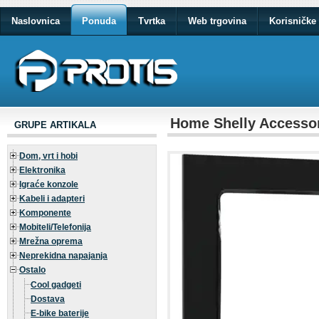
Naslovnica
Ponuda
Tvrtka
Web trgovina
Korisničke 
Home Shelly Accesso
GRUPE ARTIKALA
Dom, vrt i hobi
Elektronika
Igraće konzole
Kabeli i adapteri
Komponente
Mobiteli/Telefonija
Mrežna oprema
Neprekidna napajanja
Ostalo
Cool gadgeti
Dostava
E-bike baterije