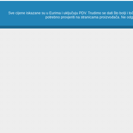
Sve cijene iskazane su u Eurima i uključuju PDV. Trudimo se dati što bolji i toč
potrebno provjeriti na stranicama proizvođača. Ne odg