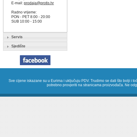
E-mail:
prodaja@protis.hr
Radno vrijeme:
PON - PET 8:00 - 20:00
SUB 10:00 - 15:00
Servis
Sjedište
Sve cijene iskazane su u Eurima i uključuju PDV. Trudimo se dati što bolji i toč
potrebno provjeriti na stranicama proizvođača. Ne odg