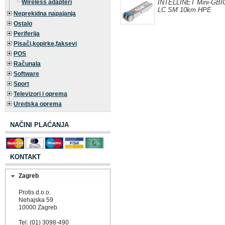
Wireless adapteri
INTELLINET Mini-GBI
LC SM 10km HPE
Neprekidna napajanja
Ostalo
Periferija
Pisači,kopirke,faksevi
POS
Računala
Software
Sport
Televizori i oprema
Uredska oprema
NAČINI PLAĆANJA
KONTAKT
Zagreb
Protis d.o.o.
Nehajska 59
10000 Zagreb
Tel: (01) 3098-490