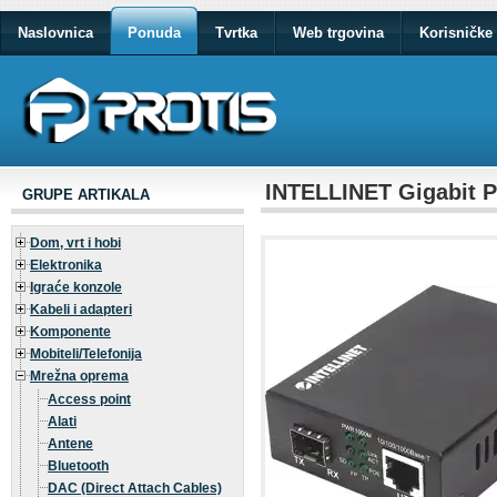
Naslovnica
Ponuda
Tvrtka
Web trgovina
Korisničke 
INTELLINET Gigabit 
GRUPE ARTIKALA
Dom, vrt i hobi
Elektronika
Igraće konzole
Kabeli i adapteri
Komponente
Mobiteli/Telefonija
Mrežna oprema
Access point
Alati
Antene
Bluetooth
DAC (Direct Attach Cables)