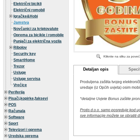
Električni bicikli
Električni romobil
Igračke&Hobi
Jamstva
Novčanici za kriptovalute
Oprema za bicikle i romobile
Punjači za električna vozila
Ribolov
Security key
Kliknite na sliku za pove
SmartHome
Trezor
Detaljan opis
Specif
Usluge
Usluge servisa
Produljena zaštita tvojeg elektron
Vrećice
uređaje (iz Općih uvjeta) osim mobit
Periferija
Pisači,kopirke,faksevi
*detaljne Uvjete Bonus zaštite pro
POS
Protis d.o.o. samo posreduje kod u
Računala
sve informacije možete se obratiti 
Software
Sport
Televizori i oprema
Uredska oprema