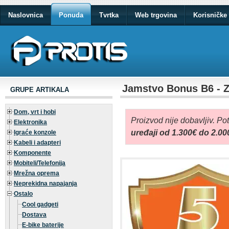
Naslovnica
Ponuda
Tvrtka
Web trgovina
Korisničke 
Jamstvo Bonus B6 - Za
GRUPE ARTIKALA
Dom, vrt i hobi
Proizvod nije dobavljiv. Po
Elektronika
uređaji od 1.300€ do 2.00
Igraće konzole
Kabeli i adapteri
Komponente
Mobiteli/Telefonija
Mrežna oprema
Neprekidna napajanja
Ostalo
Cool gadgeti
Dostava
E-bike baterije