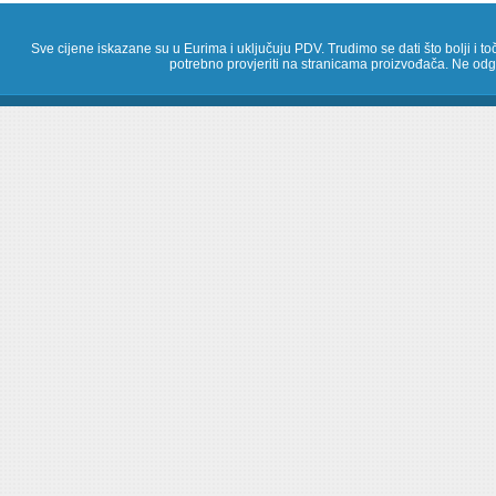
Sve cijene iskazane su u Eurima i uključuju PDV. Trudimo se dati što bolji i toč
potrebno provjeriti na stranicama proizvođača. Ne odg