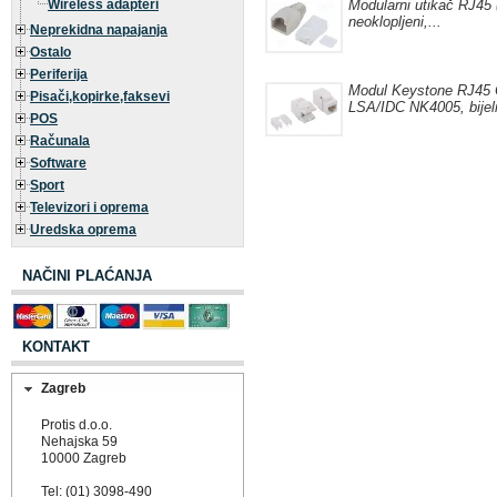
Wireless adapteri
Modularni utikač RJ45 
neoklopljeni,...
Neprekidna napajanja
Ostalo
Periferija
Modul Keystone RJ45 
Pisači,kopirke,faksevi
LSA/IDC NK4005, bijel
POS
Računala
Software
Sport
Televizori i oprema
Uredska oprema
NAČINI PLAĆANJA
KONTAKT
Zagreb
Protis d.o.o.
Nehajska 59
10000 Zagreb
Tel: (01) 3098-490