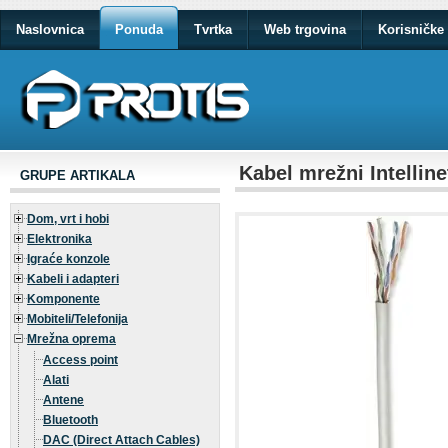
Naslovnica
Ponuda
Tvrtka
Web trgovina
Korisničke 
Kabel mrežni Intellin
GRUPE ARTIKALA
Dom, vrt i hobi
Elektronika
Igraće konzole
Kabeli i adapteri
Komponente
Mobiteli/Telefonija
Mrežna oprema
Access point
Alati
Antene
Bluetooth
DAC (Direct Attach Cables)