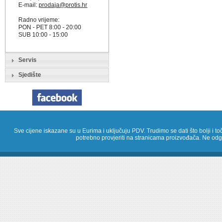
E-mail:
prodaja@protis.hr
Radno vrijeme:
PON - PET 8:00 - 20:00
SUB 10:00 - 15:00
Servis
Sjedište
Sve cijene iskazane su u Eurima i uključuju PDV. Trudimo se dati što bolji i toč
potrebno provjeriti na stranicama proizvođača. Ne odg