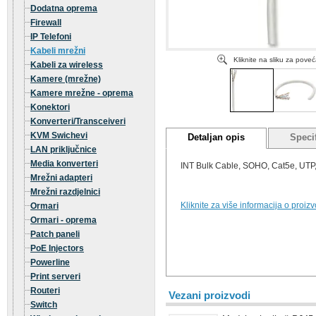
Dodatna oprema
Firewall
IP Telefoni
Kabeli mrežni
Kliknite na sliku za pove
Kabeli za wireless
Kamere (mrežne)
Kamere mrežne - oprema
Konektori
Konverteri/Transceiveri
KVM Swichevi
Detaljan opis
Specif
LAN priključnice
Media konverteri
INT Bulk Cable, SOHO, Cat5e, UTP,
Mrežni adapteri
Mrežni razdjelnici
Kliknite za više informacija o proiz
Ormari
Ormari - oprema
Patch paneli
PoE Injectors
Powerline
Print serveri
Routeri
Vezani proizvodi
Switch