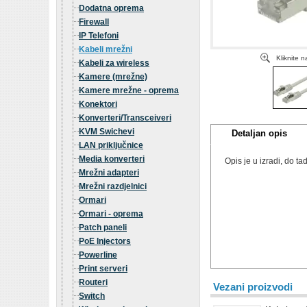
Dodatna oprema
Firewall
IP Telefoni
Kabeli mrežni
Kliknite 
Kabeli za wireless
Kamere (mrežne)
Kamere mrežne - oprema
Konektori
Konverteri/Transceiveri
KVM Swichevi
Detaljan opis
LAN priključnice
Media konverteri
Opis je u izradi, do 
Mrežni adapteri
Mrežni razdjelnici
Ormari
Ormari - oprema
Patch paneli
PoE Injectors
Powerline
Print serveri
Routeri
Vezani proizvodi
Switch