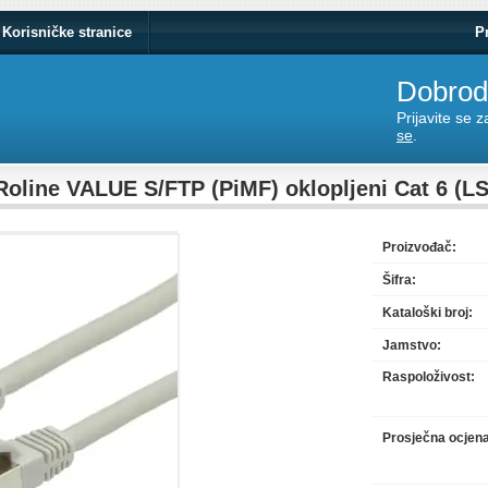
Korisničke stranice
P
Dobrodo
Prijavite se 
se
.
Roline VALUE S/FTP (PiMF) oklopljeni Cat 6 (LS
Proizvođač:
Šifra:
Kataloški broj:
Jamstvo:
Raspoloživost:
Prosječna ocjen