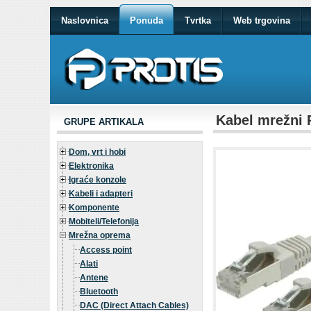
Naslovnica
Ponuda
Tvrtka
Web trgovina
Kabel mrežni 
GRUPE ARTIKALA
Dom, vrt i hobi
Elektronika
Igraće konzole
Kabeli i adapteri
Komponente
Mobiteli/Telefonija
Mrežna oprema
Access point
Alati
Antene
Bluetooth
DAC (Direct Attach Cables)