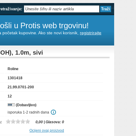
retraživanje:
šli u Protis web trgovinu!
za početak kupovine. Ako ste novi korisnik,
registrirajte
OH), 1.0m, sivi
Roline
1301418
21.99.0701-200
12
(Dobavljivo)
isporuka 1-2 radnih dana
a:
0,00
| Glasova:
0
Ocijeni ovaj proizvod