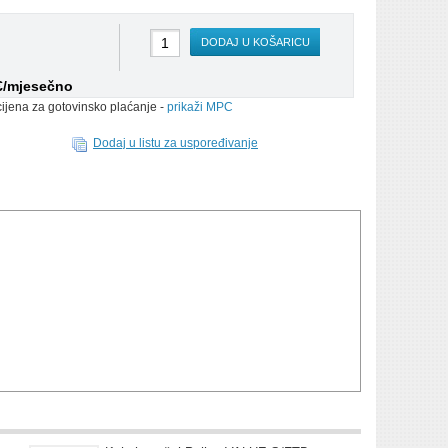
DODAJ U KOŠARICU
 €/mjesečno
cijena za gotovinsko plaćanje -
prikaži MPC
Dodaj u listu za uspoređivanje