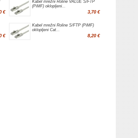
P
Kabel mrežni Roline VALUE S/FTP
(PiMF) oklopljeni...
0 €
3,70 €
Kabel mrežni Roline S/FTP (PiMF)
oklopljeni Cat...
0 €
8,20 €