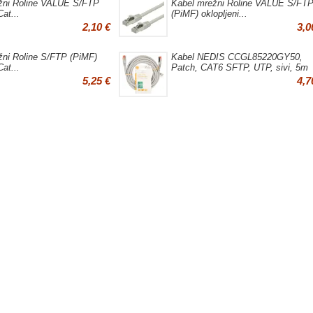
žni Roline VALUE S/FTP
Kabel mrežni Roline VALUE S/FT
Cat...
(PiMF) oklopljeni...
2,10 €
3,0
žni Roline S/FTP (PiMF)
Kabel NEDIS CCGL85220GY50,
Cat...
Patch, CAT6 SFTP, UTP, sivi, 5m
5,25 €
4,7