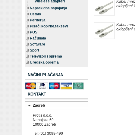
Wireless adapteri
Kabel mre
oklopljeni 
Neprekidna napajanja
Ostalo
Periferija
Kabel mre
Pisači,kopirke,faksevi
oklopljeni 
POS
Računala
Software
Sport
Televizori i oprema
Uredska oprema
NAČINI PLAĆANJA
KONTAKT
Zagreb
Protis d.o.o.
Nehajska 59
10000 Zagreb
Tel: (01) 3098-490