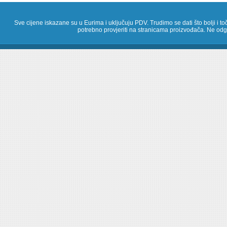
Sve cijene iskazane su u Eurima i uključuju PDV. Trudimo se dati što bolji i toč
potrebno provjeriti na stranicama proizvođača. Ne odg