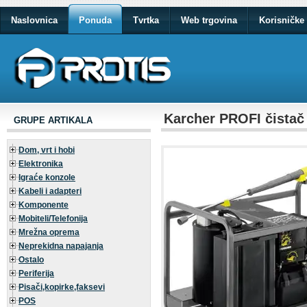
Naslovnica
Ponuda
Tvrtka
Web trgovina
Korisničke 
Karcher PROFI čistač
GRUPE ARTIKALA
Dom, vrt i hobi
Elektronika
Igraće konzole
Kabeli i adapteri
Komponente
Mobiteli/Telefonija
Mrežna oprema
Neprekidna napajanja
Ostalo
Periferija
Pisači,kopirke,faksevi
POS