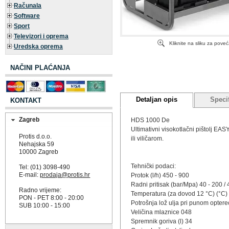
Računala
Software
Sport
Televizori i oprema
Kliknite na sliku za pove
Uredska oprema
NAČINI PLAĆANJA
Detaljan opis
Specif
KONTAKT
Zagreb
HDS 1000 De
Ultimativni visokotlačni pištolj EA
Protis d.o.o.
ili viličarom.
Nehajska 59
10000 Zagreb
Tehnički podaci:
Tel: (01) 3098-490
E-mail:
prodaja@protis.hr
Protok (l/h) 450 - 900
Radni pritisak (bar/Mpa) 40 - 200 / 
Radno vrijeme:
Temperatura (za dovod 12 °C) (°C) 
PON - PET 8:00 - 20:00
Potrošnja lož ulja pri punom optere
SUB 10:00 - 15:00
Veličina mlaznice 048
Spremnik goriva (l) 34