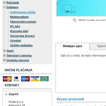
Računala
Software
Antivirusna zaštita
Multimedijalni
Kliknite na sliku za pove
Operacijski sustavi
PC Igre
Razvojni alati
Serverske licence
Uredski
Zaštita podataka
Detaljan opis
Specif
Sport
Televizori i oprema
Opis je u izradi, do tada informaci
Uredska oprema
NAČINI PLAĆANJA
KONTAKT
Zagreb
Vezani proizvodi
Protis d.o.o.
Nehajska 59