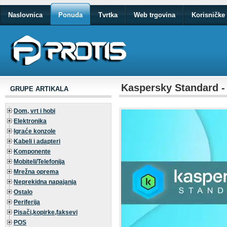
Naslovnica
Ponuda
Tvrtka
Web trgovina
Korisničke 
Kaspersky Standard -
GRUPE ARTIKALA
Dom, vrt i hobi
Elektronika
Igraće konzole
Kabeli i adapteri
Komponente
Mobiteli/Telefonija
Mrežna oprema
Neprekidna napajanja
Ostalo
Periferija
Pisači,kopirke,faksevi
POS