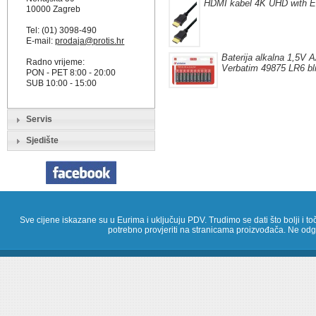
HDMI kabel 4K UHD with E
10000 Zagreb
Tel: (01) 3098-490
E-mail:
prodaja@protis.hr
Baterija alkalna 1,5V 
Radno vrijeme:
Verbatim 49875 LR6 bli
PON - PET 8:00 - 20:00
SUB 10:00 - 15:00
Servis
Sjedište
Sve cijene iskazane su u Eurima i uključuju PDV. Trudimo se dati što bolji i toč
potrebno provjeriti na stranicama proizvođača. Ne odg