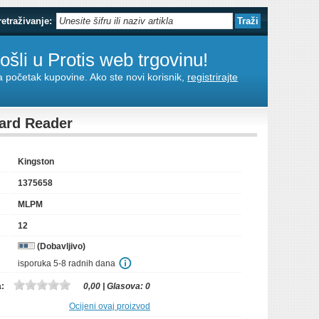
retraživanje:
šli u Protis web trgovinu!
za početak kupovine. Ako ste novi korisnik,
registrirajte
ard Reader
Kingston
1375658
MLPM
12
(Dobavljivo)
isporuka 5-8 radnih dana
a:
0,00
| Glasova:
0
Ocijeni ovaj proizvod