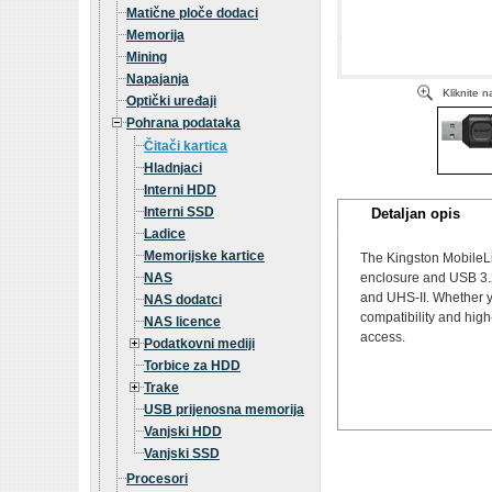
Matične ploče dodaci
Memorija
Mining
Napajanja
Kliknite 
Optički uređaji
Pohrana podataka
Čitači kartica
Hladnjaci
Interni HDD
Interni SSD
Detaljan opis
Ladice
Memorijske kartice
The Kingston MobileLit
NAS
enclosure and USB 3.2
and UHS-II. Whether y
NAS dodatci
compatibility and hig
NAS licence
access.
Podatkovni mediji
Torbice za HDD
Trake
USB prijenosna memorija
Vanjski HDD
Vanjski SSD
Procesori