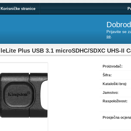
Korisničke stranice
P
Dobrodo
Prijavite se 
se
.
leLite Plus USB 3.1 microSDHC/SDXC UHS-II C
Proizvođač:
Šifra:
Kataloški broj:
Jamstvo:
Raspoloživost:
Prosječna ocjen