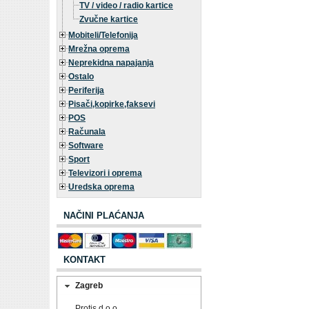
TV / video / radio kartice
Zvučne kartice
Mobiteli/Telefonija
Mrežna oprema
Neprekidna napajanja
Ostalo
Periferija
Pisači,kopirke,faksevi
POS
Računala
Software
Sport
Televizori i oprema
Uredska oprema
NAČINI PLAĆANJA
KONTAKT
Zagreb
Protis d.o.o.