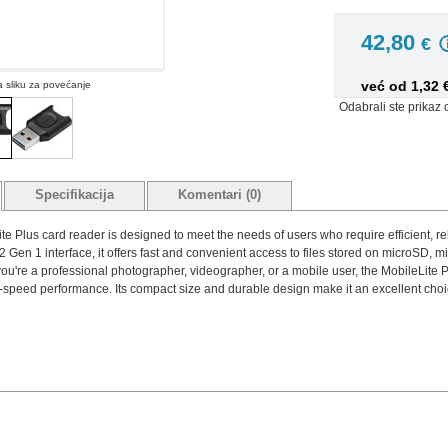
42,80
€
već od 1,32
na sliku za povećanje
Odabrali ste prikaz 
Specifikacija
Komentari (0)
e Plus card reader is designed to meet the needs of users who require efficient, reli
 Gen 1 interface, it offers fast and convenient access to files stored on microSD
ou're a professional photographer, videographer, or a mobile user, the MobileLite 
h-speed performance. Its compact size and durable design make it an excellent ch