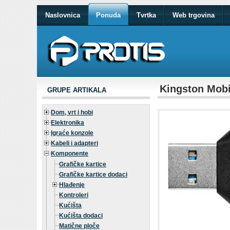
Naslovnica
Ponuda
Tvrtka
Web trgovina
Kingston Mobi
GRUPE ARTIKALA
Dom, vrt i hobi
Elektronika
Igraće konzole
Kabeli i adapteri
Komponente
Grafičke kartice
Grafičke kartice dodaci
Hlađenje
Kontroleri
Kućišta
Kućišta dodaci
Matične ploče