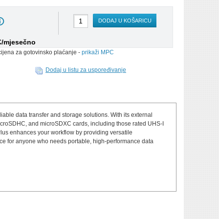
DODAJ U KOŠARICU
 €/mjesečno
cijena za gotovinsko plaćanje -
prikaži MPC
Dodaj u listu za uspoređivanje
able data transfer and storage solutions. With its external
, microSDHC, and microSDXC cards, including those rated UHS-I
Plus enhances your workflow by providing versatile
oice for anyone who needs portable, high-performance data