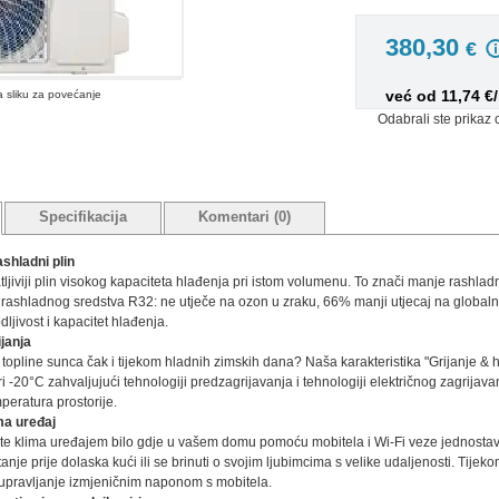
380,30
€
već od 11,74 €
na sliku za povećanje
Odabrali ste prikaz 
Specifikacija
Komentari (0)
ashladni plin
tljiviji plin visokog kapaciteta hlađenja pri istom volumenu. To znači manje rashl
i rashladnog sredstva R32: ne utječe na ozon u zraku, 66% manji utjecaj na globaln
ljivost i kapacitet hlađenja.
ijanja
topline sunca čak i tijekom hladnih zimskih dana? Naša karakteristika "Grijanje & 
ri -20°C zahvaljujući tehnologiji predzagrijavanja i tehnologiji električnog zagrijav
peratura prostorije.
ma uređaj
te klima uređajem bilo gdje u vašem domu pomoću mobitela i Wi-Fi veze jednostav
tanje prije dolaska kući ili se brinuti o svojim ljubimcima s velike udaljenosti. Tij
 upravljanje izmjeničnim naponom s mobitela.