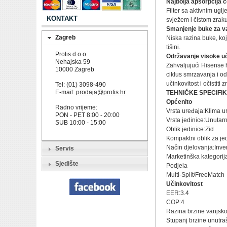
Najbolja apsorpcija č
Filter sa aktivnim ugl
KONTAKT
svježem i čistom zraku
Smanjenje buke za v
Zagreb
Niska razina buke, ko
tišini.
Protis d.o.o.
Održavanje visoke uči
Nehajska 59
Zahvaljujući Hisense h
10000 Zagreb
ciklus smrzavanja i od
učinkovitost i očistiti z
Tel: (01) 3098-490
E-mail:
prodaja@protis.hr
TEHNIČKE SPECIFI
Općenito
Radno vrijeme:
Vrsta uređaja:Klima u
PON - PET 8:00 - 20:00
Vrsta jedinice:Unutar
SUB 10:00 - 15:00
Oblik jedinice:Zid
Kompaktni oblik za j
Način djelovanja:Inver
Servis
Marketinška kategorij
Sjedište
Podjela
Multi-Split/FreeMatch
Učinkovitost
EER:3.4
COP:4
Razina brzine vanjsko
Stupanj brzine unutraš