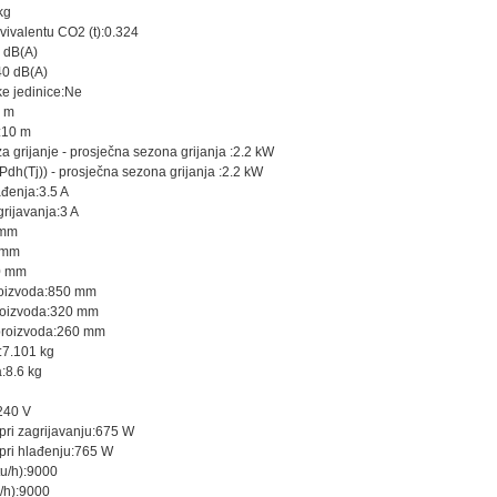
kg
vivalentu CO2 (t):0.324
4 dB(A)
40 dB(A)
ke jedinice:Ne
0 m
a:10 m
a grijanje - prosječna sezona grijanja :2.2 kW
(Pdh(Tj)) - prosječna sezona grijanja :2.2 kW
ađenja:3.5 A
grijavanja:3 A
 mm
 mm
0 mm
roizvoda:850 mm
roizvoda:320 mm
proizvoda:260 mm
:7.101 kg
:8.6 kg
240 V
 pri zagrijavanju:675 W
 pri hlađenju:765 W
tu/h):9000
u/h):9000