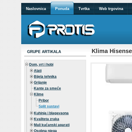
Naslovnica
Ponuda
Tvrtka
Web trgovina
Klima Hisens
GRUPE ARTIKALA
Dom, vrt i hobi
Alati
Bijela tehnika
Grijanje
Kante za smeće
Klime
Pribor
Split sustavi
Kuhinja i blagavaona
Kvaliteta zraka
Mali kućanski aparati
Osobna njega