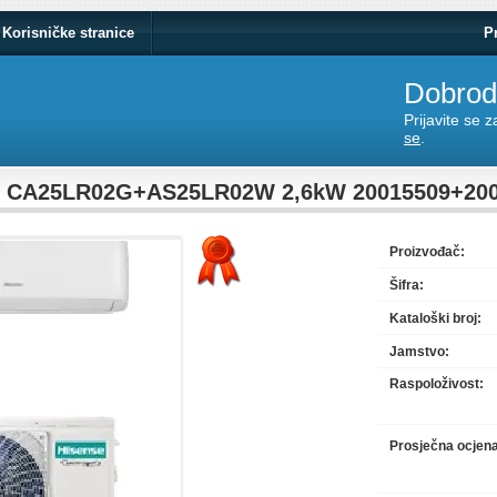
Korisničke stranice
P
Dobrodo
Prijavite se 
se
.
e CA25LR02G+AS25LR02W 2,6kW 20015509+20
Proizvođač:
Šifra:
Kataloški broj:
Jamstvo:
Raspoloživost:
Prosječna ocjen