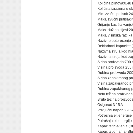
Količina plinova:0.48 
Količina izražena u ek
Min. zvučni pritisak:2
Maks. zvučni pritisak:
Grijanje kućišta vanjs
Maks. dužina cijevi:2
Maks. visinska razlik
Nazivno opterećenje z
Deklarirani kapacitet 
Nazivna struja kod hl
Nazivna struja kod za
Širina proizvoda:790
Visina proizvoda:255
Dubina proizvoda:20
Širina zapakiranog p
Visina zapakiranog p
Dubina zapakiranog 
Neto težina proizvoda
Bruto težina proizvoda
Osigurač:3.15 A
Priključni napon:220-
Potrošnja el. energije
Potrošnja el. energije
Kapacitet hlađenja (B
Kapacitet grijanja (Bt