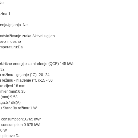
 Ne
azina 1
enja/grijanja: Ne
a odvlaživanje zraka:Aktivni ugljen
vo ili desno
emperaturu:Da
ektrične energije za hlađenje (QCE):145 kWh
R32
režimu - grijanje (°C):-20- 24
 režimu - hlađenje (°C):-15 - 50
ke cijevi:18 mm
romjer (mm):6,35
r (mm):9,53
aga:57 dB(A)
e u StandBy režimu:1 W
y consumption:0.765 kWh
y consumption:0.675 kWh
00 W
e plinove:Da