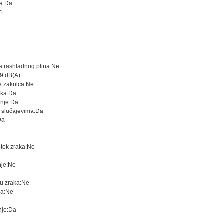
ja:Da
4
ja rashladnog plina:Ne
19 dB(A)
 zakrilca:Ne
aka:Da
nje:Da
m slučajevima:Da
Da
otok zraka:Ne
nje:Ne
tu zraka:Ne
ja:Ne
nje:Da