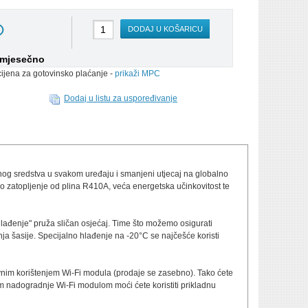
DODAJ U KOŠARICU
/mjesečno
cijena za gotovinsko plaćanje -
prikaži MPC
Dodaj u listu za uspoređivanje
adnog sredstva u svakom uređaju i smanjeni utjecaj na globalno
o zatopljenje od plina R410A, veća energetska učinkovitost te
hlađenje" pruža sličan osjećaj. Time što možemo osigurati
anja šasije. Specijalno hlađenje na -20°C se najčešće koristi
nim korištenjem Wi-Fi modula (prodaje se zasebno). Tako ćete
ekom nadogradnje Wi-Fi modulom moći ćete koristiti prikladnu