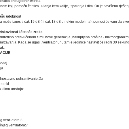
estica i neugodnih mirisa
jenom koji pomoću čestica uklanja kemikalije, isparenja i dim. On je savršeno rješ
.
ašu udobnost
ja može iznositi čak 19 dB (ili čak 18 dB u nekim modelima), pomoći će vam da stv
nkovitosti i čistoće zraka
idrofilno presvučenom filmu nove generacije, nakupljena prašina / mikroorganizmi /
mrzavanja. Kada se ugasi, ventilator unutarnje jedinice nastavit će raditi 30 sekund
rak.
KACIJE
ređaj
nja
ednostavno pohranjivanje:Da
terski
a klima uređaja:
g ventilatora:3
njeg ventilatora:7