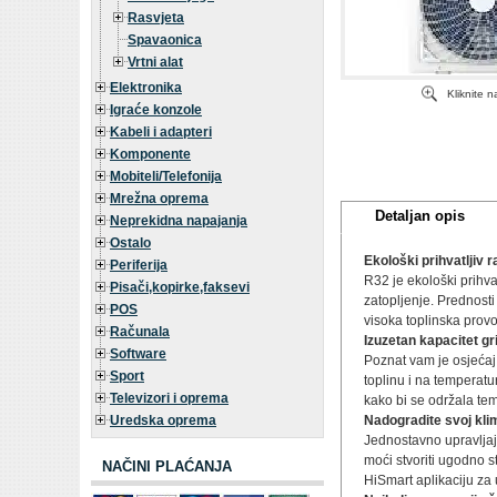
Rasvjeta
Spavaonica
Vrtni alat
Elektronika
Kliknite 
Igraće konzole
Kabeli i adapteri
Komponente
Mobiteli/Telefonija
Mrežna oprema
Detaljan opis
Neprekidna napajanja
Ostalo
Ekološki prihvatljiv r
Periferija
R32 je ekološki prihva
Pisači,kopirke,faksevi
zatopljenje. Prednost
POS
visoka toplinska provod
Računala
Izuzetan kapacitet gr
Software
Poznat vam je osjećaj 
Sport
toplinu i na temperatu
Televizori i oprema
kako bi se održala tem
Uredska oprema
Nadogradite svoj kli
Jednostavno upravljaj
moći stvoriti ugodno s
NAČINI PLAĆANJA
HiSmart aplikaciju za