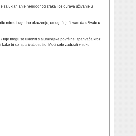
enje za uklanjanje neugodnog zraka i osigurava uživanje u
orite mirno i ugodno okruženje, omogućujući vam da uživate u
 ulje mogu se ukloniti s aluminijske površine isparivača kroz
i kako bi se isparivač osušio. Moći ćete zadržati visoku