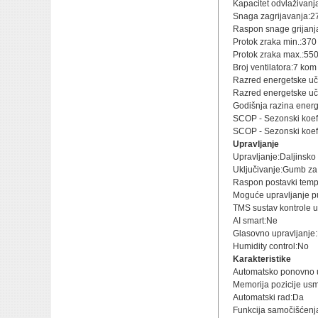
Kapacitet odvlaživanja
Snaga zagrijavanja:
Raspon snage grijanj
Protok zraka min.:370
Protok zraka max.:55
Broj ventilatora:7 kom
Razred energetske uči
Razred energetske učin
Godišnja razina energ
SCOP - Sezonski koefic
SCOP - Sezonski koefic
Upravljanje
Upravljanje:Daljinsko
Uključivanje:Gumb za 
Raspon postavki temp
Moguće upravljanje p
TMS sustav kontrole 
AI smart:Ne
Glasovno upravljanje
Humidity control:No
Karakteristike
Automatsko ponovno u
Memorija pozicije usm
Automatski rad:Da
Funkcija samočišćenj