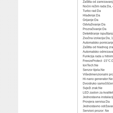
Zaštita od zamrzavan
Noćni režim rada:Da, 
Turbo rad:Da
Hlađenje:Da
Grijanje:Da
Odvlaživanje:Da
Prozračivanje:Da
Detektiranje ispuštan
Zvučna izolacija:Da, 
Automatsko pomicanje
Zaštita od hladnog zr
Automatsko odmrzava
Funkcija rada u hitni
FreezeProtect -15°C:
IonTech:Ne
Senzor tijela:Ne
Višedimenzionalni pr
Hi-nano generator:Ne
Dvostruko samočišće
Svježi zrak:Ne
LED zaslon za kvalite
Jednostavna instalaci
Provjera servisa:Da
Jednostavno održava
Servisni prozor: Ne