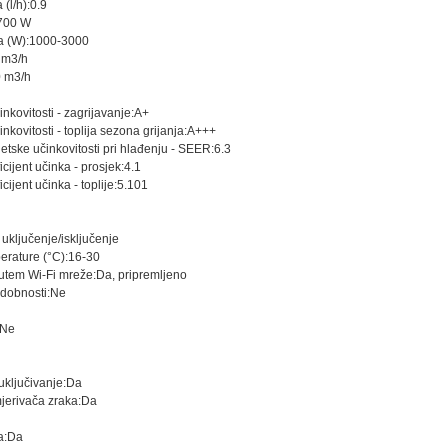
 (l/h):0.9
2700 W
a (W):1000-3000
 m3/h
0 m3/h
nkovitosti - zagrijavanje:A+
kovitosti - toplija sezona grijanja:A+++
etske učinkovitosti pri hlađenju - SEER:6.3
ijent učinka - prosjek:4.1
ijent učinka - toplije:5.101
uključenje/isključenje
erature (°C):16-30
utem Wi-Fi mreže:Da, pripremljeno
udobnosti:Ne
:Ne
ključivanje:Da
jerivača zraka:Da
a:Da