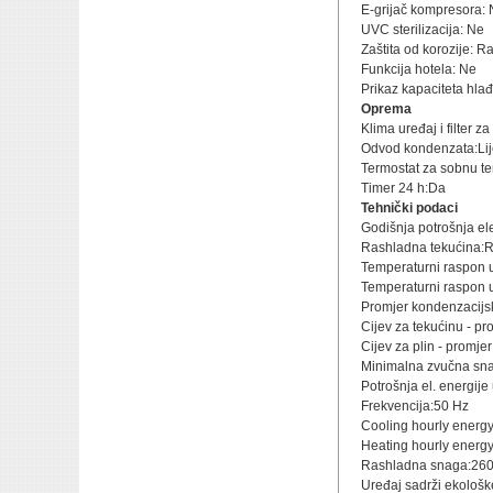
E-grijač kompresora:
UVC sterilizacija: Ne
Zaštita od korozije: R
Funkcija hotela: Ne
Prikaz kapaciteta hlađ
Oprema
Klima uređaj i filter z
Odvod kondenzata:Lije
Termostat za sobnu t
Timer 24 h:Da
Tehnički podaci
Godišnja potrošnja el
Rashladna tekućina:
Temperaturni raspon u 
Temperaturni raspon u
Promjer kondenzacijs
Cijev za tekućinu - p
Cijev za plin - promje
Minimalna zvučna sn
Potrošnja el. energij
Frekvencija:50 Hz
Cooling hourly energ
Heating hourly energ
Rashladna snaga:26
Uređaj sadrži ekološk