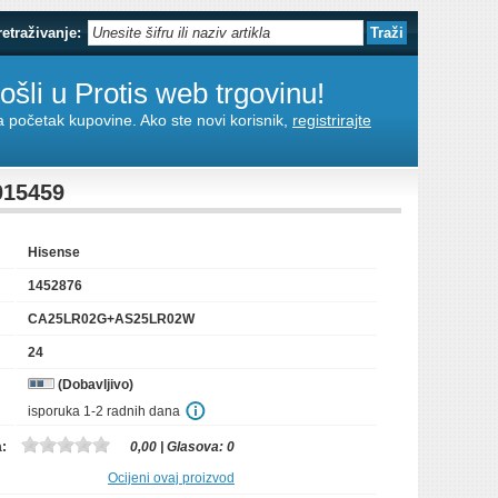
retraživanje:
šli u Protis web trgovinu!
za početak kupovine. Ako ste novi korisnik,
registrirajte
015459
Hisense
1452876
CA25LR02G+AS25LR02W
24
(Dobavljivo)
isporuka 1-2 radnih dana
a:
0,00
| Glasova:
0
Ocijeni ovaj proizvod