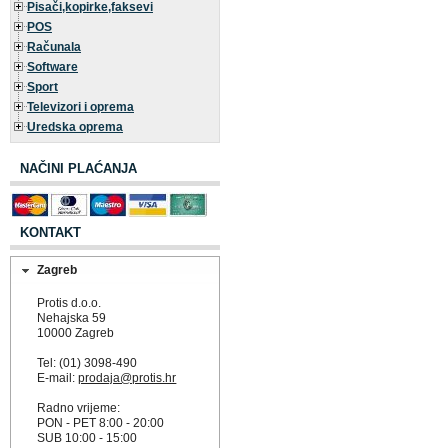
Pisači,kopirke,faksevi
POS
Računala
Software
Sport
Televizori i oprema
Uredska oprema
NAČINI PLAĆANJA
KONTAKT
Zagreb
Protis d.o.o.
Nehajska 59
10000 Zagreb
Tel: (01) 3098-490
E-mail:
prodaja@protis.hr
Radno vrijeme:
PON - PET 8:00 - 20:00
SUB 10:00 - 15:00