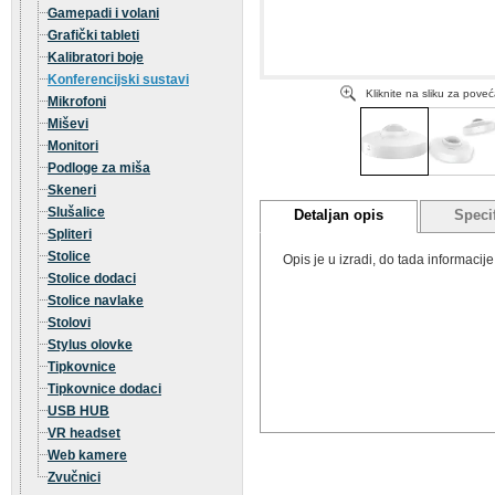
Gamepadi i volani
Grafički tableti
Kalibratori boje
Konferencijski sustavi
Kliknite na sliku za pove
Mikrofoni
Miševi
Monitori
Podloge za miša
Skeneri
Slušalice
Detaljan opis
Specif
Spliteri
Stolice
Opis je u izradi, do tada informaci
Stolice dodaci
Stolice navlake
Stolovi
Stylus olovke
Tipkovnice
Tipkovnice dodaci
USB HUB
VR headset
Web kamere
Zvučnici