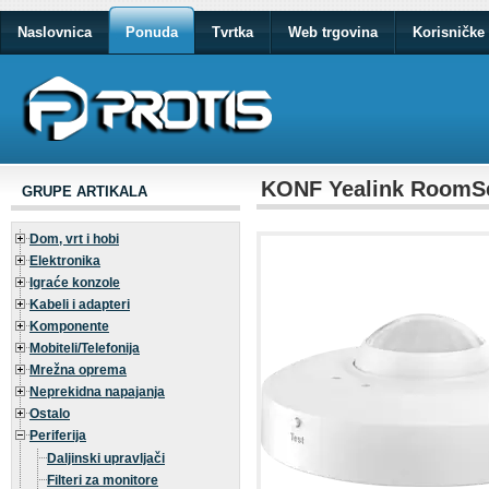
Naslovnica
Ponuda
Tvrtka
Web trgovina
Korisničke 
KONF Yealink RoomS
GRUPE ARTIKALA
Dom, vrt i hobi
Elektronika
Igraće konzole
Kabeli i adapteri
Komponente
Mobiteli/Telefonija
Mrežna oprema
Neprekidna napajanja
Ostalo
Periferija
Daljinski upravljači
Filteri za monitore