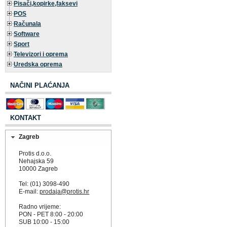
Pisači,kopirke,faksevi
POS
Računala
Software
Sport
Televizori i oprema
Uredska oprema
NAČINI PLAĆANJA
KONTAKT
Zagreb
Protis d.o.o.
Nehajska 59
10000 Zagreb
Tel: (01) 3098-490
E-mail:
prodaja@protis.hr
Radno vrijeme:
PON - PET 8:00 - 20:00
SUB 10:00 - 15:00