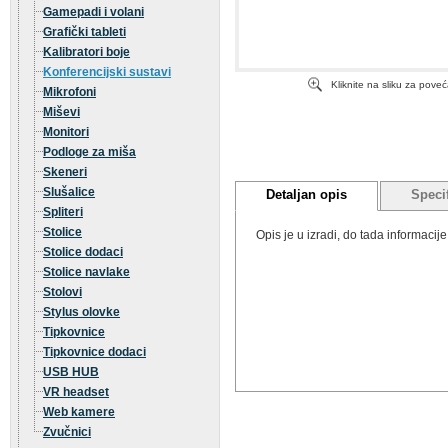
Gamepadi i volani
Grafički tableti
Kalibratori boje
Konferencijski sustavi
Kliknite na sliku za pove
Mikrofoni
Miševi
Monitori
Podloge za miša
Skeneri
Slušalice
Detaljan opis
Specif
Spliteri
Stolice
Opis je u izradi, do tada informaci
Stolice dodaci
Stolice navlake
Stolovi
Stylus olovke
Tipkovnice
Tipkovnice dodaci
USB HUB
VR headset
Web kamere
Zvučnici