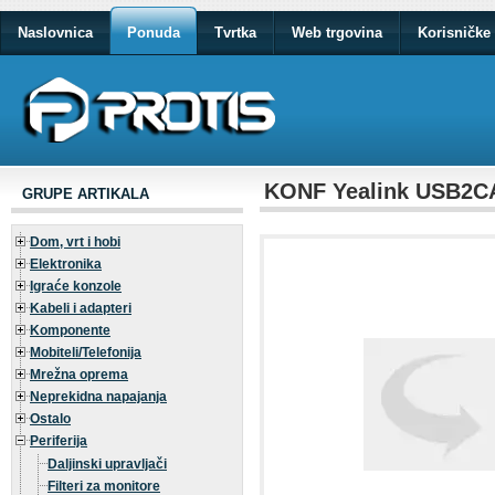
Naslovnica
Ponuda
Tvrtka
Web trgovina
Korisničke 
KONF Yealink USB2C
GRUPE ARTIKALA
Dom, vrt i hobi
Elektronika
Igraće konzole
Kabeli i adapteri
Komponente
Mobiteli/Telefonija
Mrežna oprema
Neprekidna napajanja
Ostalo
Periferija
Daljinski upravljači
Filteri za monitore