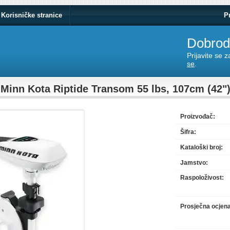
Korisničke stranice
P
Dobrodo
Prijavite se 
se
.
Minn Kota Riptide Transom 55 lbs, 107cm (42")
Proizvođač:
Šifra:
Kataloški broj:
Jamstvo:
Raspoloživost:
Prosječna ocjen