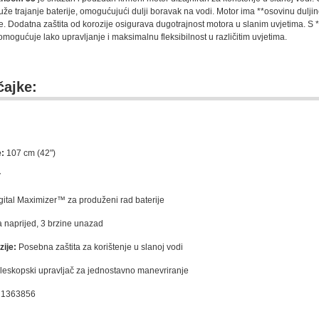
že trajanje baterije, omogućujući dulji boravak na vodi. Motor ima **osovinu duljine
ne. Dodatna zaštita od korozije osigurava dugotrajnost motora u slanim uvjetima. S *
mogućuje lako upravljanje i maksimalnu fleksibilnost u različitim uvjetima.
čajke:
e:
107 cm (42")
V
ital Maximizer™ za produženi rad baterije
a naprijed, 3 brzine unazad
zije:
Posebna zaštita za korištenje u slanoj vodi
leskopski upravljač za jednostavno manevriranje
1363856