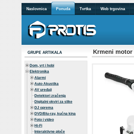
Naslovnica
Ponuda
Tvrtka
Web trgovina
Krmeni motor 
GRUPE ARTIKALA
Dom, vrt i hobi
Elektronika
Alarmi
Auto Akustika
AV uređaji
Detektori zračenja
Digitalni okviri za slike
DJ oprema
DVD/Blu-ray, kućna kina
Foto i video
Hi-Fi
Interaktivne ploče