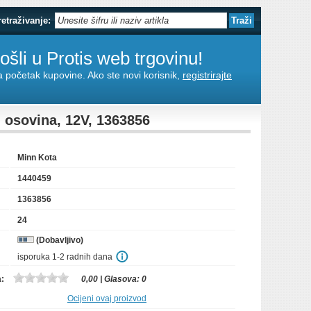
retraživanje:
šli u Protis web trgovinu!
za početak kupovine. Ako ste novi korisnik,
registrirajte
 osovina, 12V, 1363856
Minn Kota
1440459
1363856
24
(Dobavljivo)
isporuka 1-2 radnih dana
a:
0,00
| Glasova:
0
Ocijeni ovaj proizvod