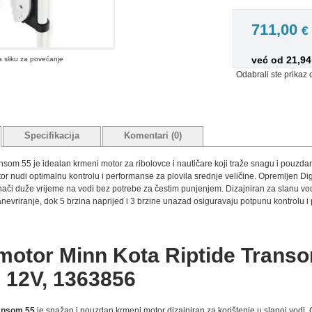
711,00
€
već od 21,9
na sliku za povećanje
Odabrali ste prikaz 
Specifikacija
Komentari (0)
nsom 55 je idealan krmeni motor za ribolovce i nautičare koji traže snagu i pouzdan
tor nudi optimalnu kontrolu i performanse za plovila srednje veličine. Opremljen 
 znači duže vrijeme na vodi bez potrebe za čestim punjenjem. Dizajniran za slanu v
evriranje, dok 5 brzina naprijed i 3 brzine unazad osiguravaju potpunu kontrolu i pr
motor Minn Kota Riptide Transo
 12V, 1363856
ransom 55
je snažan i pouzdan krmeni motor dizajniran za korištenje u slanoj vodi