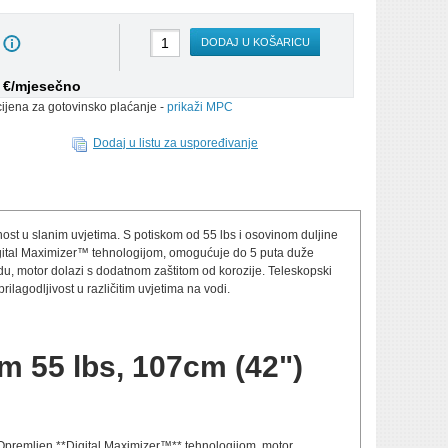
DODAJ U KOŠARICU
4 €/mjesečno
cijena za gotovinsko plaćanje -
prikaži MPC
Dodaj u listu za uspoređivanje
ost u slanim uvjetima. S potiskom od 55 lbs i osovinom duljine
Digital Maximizer™ tehnologijom, omogućuje do 5 puta duže
odu, motor dolazi s dodatnom zaštitom od korozije. Teleskopski
ilagodljivost u različitim uvjetima na vodi.
m 55 lbs, 107cm (42")
. Opremljen **Digital Maximizer™** tehnologijom, motor