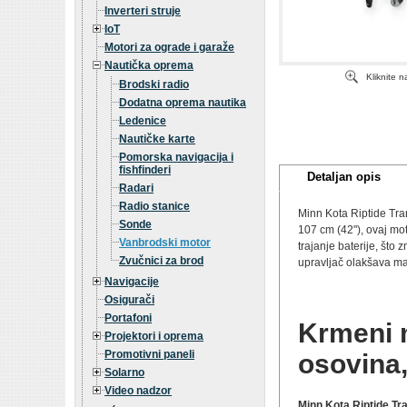
Inverteri struje
IoT
Motori za ograde i garaže
Nautička oprema
Kliknite 
Brodski radio
Dodatna oprema nautika
Ledenice
Nautičke karte
Pomorska navigacija i
fishfinderi
Detaljan opis
Radari
Radio stanice
Minn Kota Riptide Tra
Sonde
107 cm (42"), ovaj mo
Vanbrodski motor
trajanje baterije, što
Zvučnici za brod
upravljač olakšava man
Navigacije
Osigurači
Portafoni
Krmeni 
Projektori i oprema
Promotivni paneli
osovina,
Solarno
Video nadzor
Minn Kota Riptide T