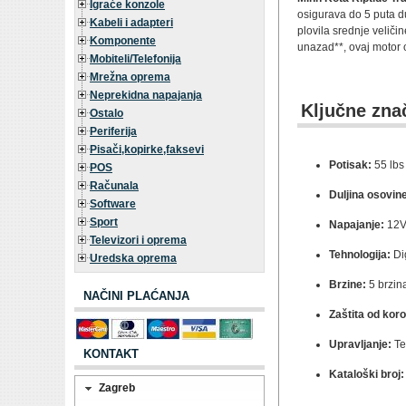
Igraće konzole
osigurava do 5 puta du
Kabeli i adapteri
plovila srednje veliči
Komponente
unazad**, ovaj motor o
Mobiteli/Telefonija
Mrežna oprema
Neprekidna napajanja
Ključne zna
Ostalo
Periferija
Pisači,kopirke,faksevi
Potisak:
55 lbs
POS
Računala
Duljina osovin
Software
Sport
Napajanje:
12
Televizori i oprema
Tehnologija:
Dig
Uredska oprema
Brzine:
5 brzin
NAČINI PLAĆANJA
Zaštita od koro
Upravljanje:
Te
KONTAKT
Kataloški broj:
Zagreb