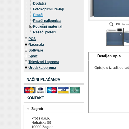
Dodatci
Fotokopirni uređaji
Pisači
Pisači naljepnica
Kliknite 
Potrošni materijal
Rezači ploteri
POS
Računala
Software
Detaljan opis
Sport
Televizori i oprema
Uredska oprema
Opis je u izradi, do 
NAČINI PLAĆANJA
KONTAKT
Zagreb
Protis d.o.o.
Nehajska 59
10000 Zagreb