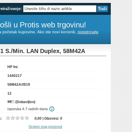
retraživanje:
šli u Protis web trgovinu!
za početak kupovine. Ako ste novi korisnik,
registrirajte
61 S./Min. LAN Duplex, 58M42A
HP Inc
1440217
58M42A#B19
12
(Dobavljivo)
isporuka 4-7 radnih dana
a:
0,00
| Glasova:
0
Ocijeni ovaj proizvod