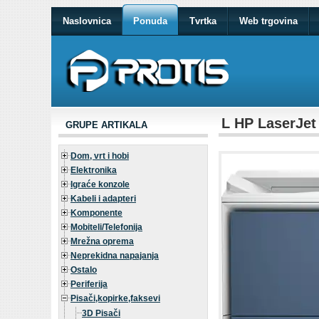
Naslovnica
Ponuda
Tvrtka
Web trgovina
L HP LaserJet
GRUPE ARTIKALA
Dom, vrt i hobi
Elektronika
Igraće konzole
Kabeli i adapteri
Komponente
Mobiteli/Telefonija
Mrežna oprema
Neprekidna napajanja
Ostalo
Periferija
Pisači,kopirke,faksevi
3D Pisači