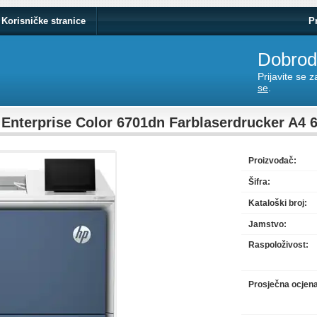
Korisničke stranice
P
Dobrodo
Prijavite se 
se
.
 Enterprise Color 6701dn Farblaserdrucker A4 
Proizvođač:
Šifra:
Kataloški broj:
Jamstvo:
Raspoloživost:
Prosječna ocjen