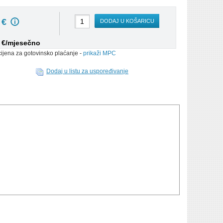
0
€
DODAJ U KOŠARICU
1 €/mjesečno
cijena za gotovinsko plaćanje -
prikaži MPC
Dodaj u listu za uspoređivanje