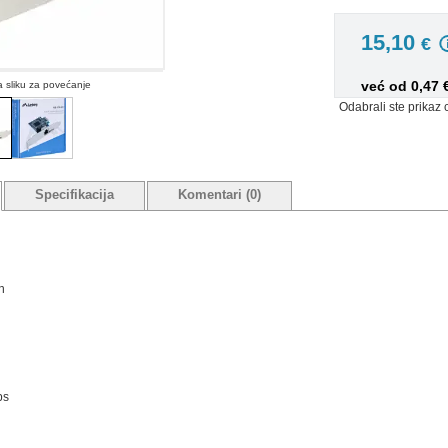
15,10
€
već od 0,47
na sliku za povećanje
Odabrali ste prikaz 
Specifikacija
Komentari (0)
n
ps