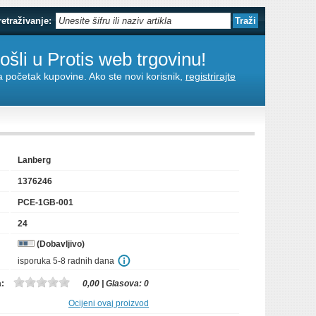
retraživanje:
šli u Protis web trgovinu!
za početak kupovine. Ako ste novi korisnik,
registrirajte
Lanberg
1376246
PCE-1GB-001
24
(Dobavljivo)
isporuka 5-8 radnih dana
a:
0,00
| Glasova:
0
Ocijeni ovaj proizvod