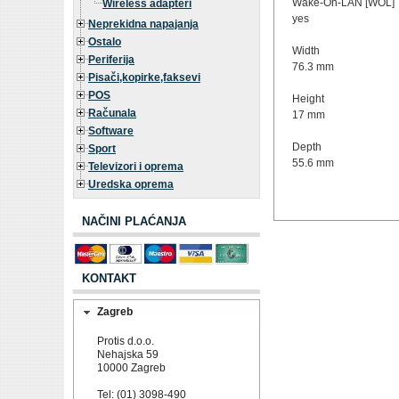
Wake-On-LAN [WOL]
Wireless adapteri
yes
Neprekidna napajanja
Ostalo
Width
Periferija
76.3 mm
Pisači,kopirke,faksevi
POS
Height
Računala
17 mm
Software
Depth
Sport
55.6 mm
Televizori i oprema
Uredska oprema
NAČINI PLAĆANJA
KONTAKT
Zagreb
Protis d.o.o.
Nehajska 59
10000 Zagreb
Tel: (01) 3098-490