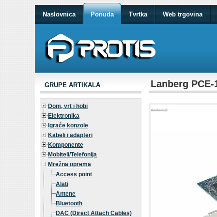
Naslovnica
Ponuda
Tvrtka
Web trgovina
Lanberg PCE-
GRUPE ARTIKALA
Dom, vrt i hobi
Elektronika
Igraće konzole
Kabeli i adapteri
Komponente
Mobiteli/Telefonija
Mrežna oprema
Access point
Alati
Antene
Bluetooth
DAC (Direct Attach Cables)