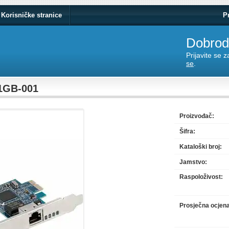
Korisničke stranice
P
Dobrodo
Prijavite se 
se
.
1GB-001
Proizvođač:
Šifra:
Kataloški broj:
Jamstvo:
Raspoloživost:
Prosječna ocjen