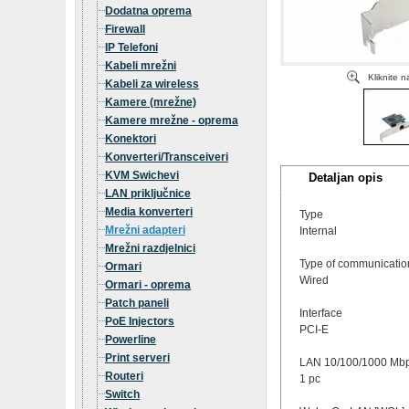
Dodatna oprema
Firewall
IP Telefoni
Kabeli mrežni
Kliknite 
Kabeli za wireless
Kamere (mrežne)
Kamere mrežne - oprema
Konektori
Konverteri/Transceiveri
KVM Swichevi
Detaljan opis
LAN priključnice
Media konverteri
Type
Mrežni adapteri
Internal
Mrežni razdjelnici
Type of communicatio
Ormari
Wired
Ormari - oprema
Patch paneli
Interface
PoE Injectors
PCI-E
Powerline
Print serveri
LAN 10/100/1000 Mb
Routeri
1 pc
Switch