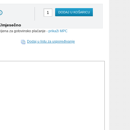
DODAJ U KOŠARICU
 €/mjesečno
cijena za gotovinsko plaćanje -
prikaži MPC
Dodaj u listu za uspoređivanje