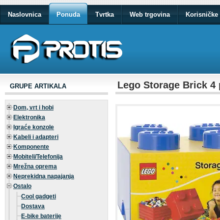
Naslovnica
Ponuda
Tvrtka
Web trgovina
Korisničke 
Lego Storage Brick 4 
GRUPE ARTIKALA
Dom, vrt i hobi
Elektronika
Igraće konzole
Kabeli i adapteri
Komponente
Mobiteli/Telefonija
Mrežna oprema
Neprekidna napajanja
Ostalo
Cool gadgeti
Dostava
E-bike baterije