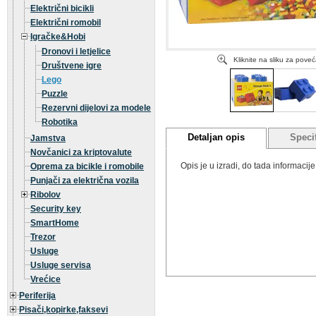
Električni bicikli
Električni romobil
Igračke&Hobi
Dronovi i letjelice
Kliknite na sliku za pove
Društvene igre
Lego
Puzzle
Rezervni dijelovi za modele
Robotika
Detaljan opis
Specif
Jamstva
Novčanici za kriptovalute
Opis je u izradi, do tada informaci
Oprema za bicikle i romobile
Punjači za električna vozila
Ribolov
Security key
SmartHome
Trezor
Usluge
Usluge servisa
Vrećice
Periferija
Pisači,kopirke,faksevi