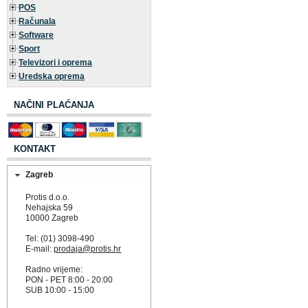
POS
Računala
Software
Sport
Televizori i oprema
Uredska oprema
NAČINI PLAĆANJA
KONTAKT
Zagreb
Protis d.o.o.
Nehajska 59
10000 Zagreb
Tel: (01) 3098-490
E-mail:
prodaja@protis.hr
Radno vrijeme:
PON - PET 8:00 - 20:00
SUB 10:00 - 15:00