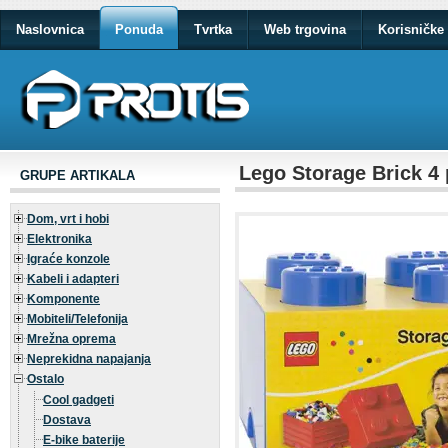
Naslovnica
Ponuda
Tvrtka
Web trgovina
Korisničke 
Lego Storage Brick 4 
GRUPE ARTIKALA
Dom, vrt i hobi
Elektronika
Igraće konzole
Kabeli i adapteri
Komponente
Mobiteli/Telefonija
Mrežna oprema
Neprekidna napajanja
Ostalo
Cool gadgeti
Dostava
E-bike baterije