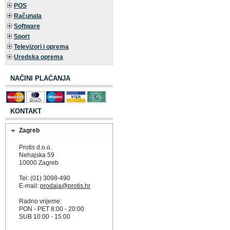
POS
Računala
Software
Sport
Televizori i oprema
Uredska oprema
NAČINI PLAĆANJA
KONTAKT
Zagreb
Protis d.o.o.
Nehajska 59
10000 Zagreb
Tel: (01) 3098-490
E-mail:
prodaja@protis.hr
Radno vrijeme:
PON - PET 8:00 - 20:00
SUB 10:00 - 15:00