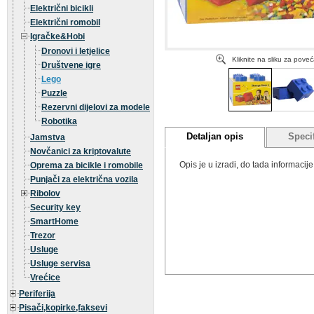
Električni bicikli
Električni romobil
Igračke&Hobi
Dronovi i letjelice
Kliknite na sliku za pove
Društvene igre
Lego
Puzzle
Rezervni dijelovi za modele
Robotika
Detaljan opis
Specif
Jamstva
Novčanici za kriptovalute
Opis je u izradi, do tada informaci
Oprema za bicikle i romobile
Punjači za električna vozila
Ribolov
Security key
SmartHome
Trezor
Usluge
Usluge servisa
Vrećice
Periferija
Pisači,kopirke,faksevi