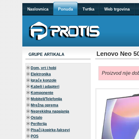
Naslovnica
Ponuda
Tvrtka
Web trgovina
Lenovo Neo 5
GRUPE ARTIKALA
Dom, vrt i hobi
Proizvod nije dob
Elektronika
Igraće konzole
Kabeli i adapteri
Komponente
Mobiteli/Telefonija
Mrežna oprema
Neprekidna napajanja
Ostalo
Periferija
Pisači,kopirke,faksevi
POS