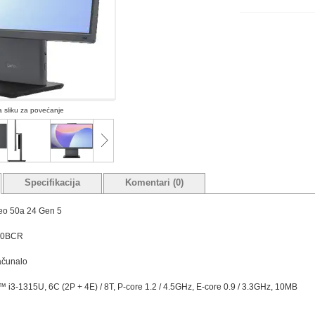
na sliku za povećanje
Specifikacija
Komentari (0)
eo 50a 24 Gen 5
00BCR
ačunalo
™ i3-1315U, 6C (2P + 4E) / 8T, P-core 1.2 / 4.5GHz, E-core 0.9 / 3.3GHz, 10MB