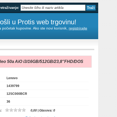
retraživanje:
šli u Protis web trgovinu!
za početak kupovine. Ako ste novi korisnik,
registrirajte
eo 50a AiO i3/16GB/512GB/23,8''FHD/DOS
Lenovo
1439799
12SC000BCR
36
a:
0,00
| Glasova:
0