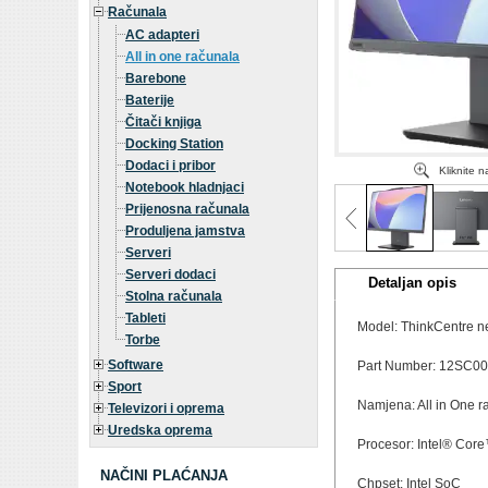
Računala
AC adapteri
All in one računala
Barebone
Baterije
Čitači knjiga
Docking Station
Dodaci i pribor
Kliknite 
Notebook hladnjaci
Prijenosna računala
Produljena jamstva
Serveri
Serveri dodaci
Detaljan opis
Stolna računala
Tableti
Model: ThinkCentre n
Torbe
Software
Part Number: 12SC0
Sport
Namjena: All in One r
Televizori i oprema
Uredska oprema
Procesor: Intel® Core
NAČINI PLAĆANJA
Chpset: Intel SoC