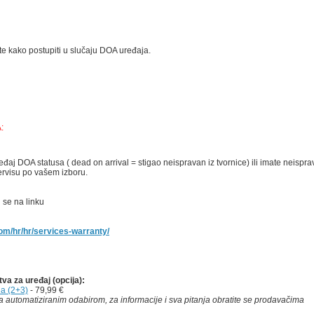
e kako postupiti u slučaju DOA uređaja.
:
eđaj DOA statusa ( dead on arrival = stigao neispravan iz tvornice) ili imate neispr
rvisu po vašem izboru.
 se na linku
om/hr/hr/services-warranty/
a za uređaj (opcija):
na (2+3)
- 79,99 €
 automatiziranim odabirom, za informacije i sva pitanja obratite se prodavačima