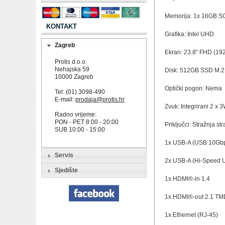
Memorija: 1x 16GB 
KONTAKT
Grafika: Intel UHD
Zagreb
Ekran: 23.8" FHD (19
Protis d.o.o.
Nehajska 59
Disk: 512GB SSD M.2
10000 Zagreb
Optički pogon: Nema
Tel: (01) 3098-490
E-mail:
prodaja@protis.hr
Zvuk: Integrirani 2 x 
Radno vrijeme:
PON - PET 8:00 - 20:00
Priključci: Stražnja str
SUB 10:00 - 15:00
1x USB-A (USB 10Gbp
Servis
2x USB-A (Hi-Speed U
Sjedište
1x HDMI®-in 1.4
1x HDMI®-out 2.1 T
1x Ethernet (RJ-45)