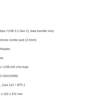
s / USB 3.2 Gen 2), data transfer only
ophone combo jack (3.5mm)
Adapter
ema
a i USB miš crne boje
et 100/1000M
, 11ax 2x2 + BT5.1
0 x 192 x 431 mm