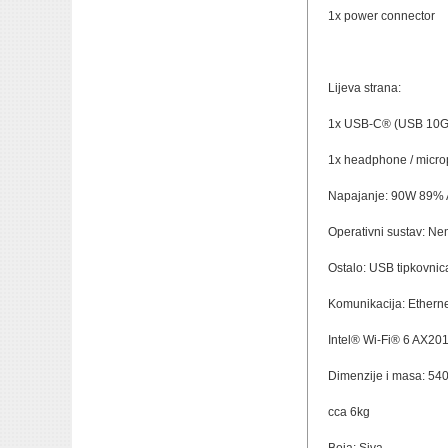
1x power connector
Lijeva strana:
1x USB-C® (USB 10Gbp
1x headphone / micr
Napajanje: 90W 89% 
Operativni sustav: N
Ostalo: USB tipkovnic
Komunikacija: Ethern
Intel® Wi-Fi® 6 AX201
Dimenzije i masa: 54
cca 6kg