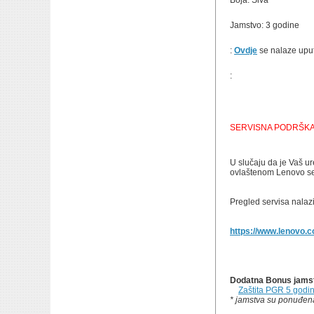
Boja: Siva
Jamstvo: 3 godine
:
Ovdje
se nalaze uput
:
SERVISNA PODRŠKA
U slučaju da je Vaš ur
ovlaštenom Lenovo se
Pregled servisa nalazi
https://www.lenovo.c
Dodatna Bonus jamstv
Zaštita PGR 5 godi
* jamstva su ponuđena