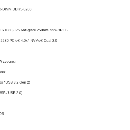
SO-DIMM DDR5-5200
20x1080) IPS Anti-glare 250nits, 99% sRGB
 2280 PCIe® 4.0x4 NVMe® Opal 2.0
3W zvučnici
ana:
s / USB 3.2 Gen 2)
SB / USB 2.0)
MDS