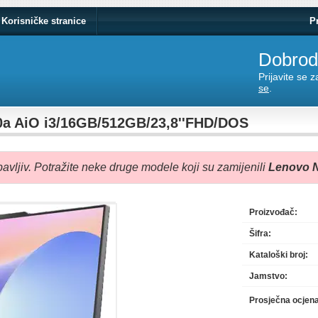
Korisničke stranice
P
Dobrodo
Prijavite se 
se
.
0a AiO i3/16GB/512GB/23,8''FHD/DOS
avljiv. Potražite neke druge modele koji su zamijenili
Lenovo N
Proizvođač:
Šifra:
Kataloški broj:
Jamstvo:
Prosječna ocjen