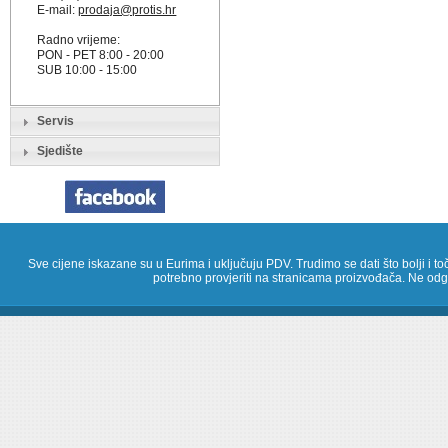
E-mail:
prodaja@protis.hr
Radno vrijeme:
PON - PET 8:00 - 20:00
SUB 10:00 - 15:00
Servis
Sjedište
Sve cijene iskazane su u Eurima i uključuju PDV. Trudimo se dati što bolji i toč
potrebno provjeriti na stranicama proizvođača. Ne odg