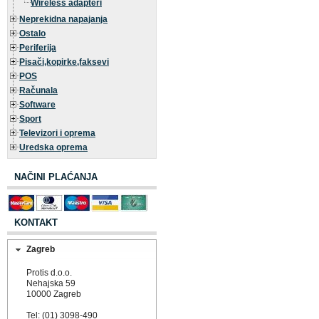
Wireless adapteri
Neprekidna napajanja
Ostalo
Periferija
Pisači,kopirke,faksevi
POS
Računala
Software
Sport
Televizori i oprema
Uredska oprema
NAČINI PLAĆANJA
KONTAKT
Zagreb
Protis d.o.o.
Nehajska 59
10000 Zagreb
Tel: (01) 3098-490