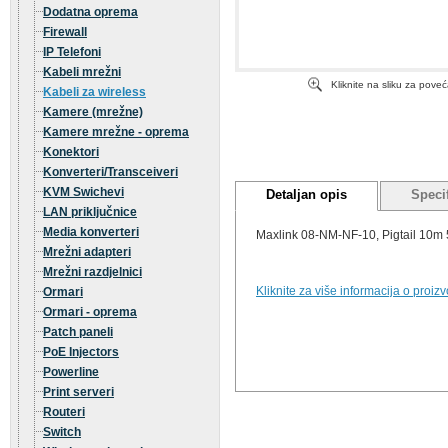
Dodatna oprema
Firewall
IP Telefoni
Kabeli mrežni
Kliknite na sliku za pove
Kabeli za wireless
Kamere (mrežne)
Kamere mrežne - oprema
Konektori
Konverteri/Transceiveri
KVM Swichevi
Detaljan opis
Specif
LAN priključnice
Media konverteri
Maxlink 08-NM-NF-10, Pigtail 10m
Mrežni adapteri
Mrežni razdjelnici
Kliknite za više informacija o proiz
Ormari
Ormari - oprema
Patch paneli
PoE Injectors
Powerline
Print serveri
Routeri
Switch