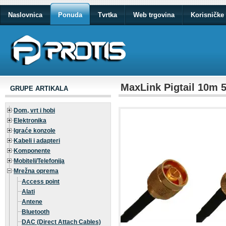
Naslovnica
Ponuda
Tvrtka
Web trgovina
Korisničke 
MaxLink Pigtail 10m 
GRUPE ARTIKALA
Dom, vrt i hobi
Elektronika
Igraće konzole
Kabeli i adapteri
Komponente
Mobiteli/Telefonija
Mrežna oprema
Access point
Alati
Antene
Bluetooth
DAC (Direct Attach Cables)