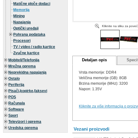
Matične ploče dodaci
Memorija
Mining
Napajanja
Kliknite na sliku za pove
Optički uređaji
Pohrana podataka
Procesori
TV / video / radio kartice
Zvučne kartice
Detaljan opis
Specif
Mobiteli/Telefonija
Mrežna oprema
Neprekidna napajanja
Vrsta memorije: DDR4
Veličina memorije (GB): 8GB
Ostalo
Brzina memorije (MHz): 3200
Periferija
Napon: 1.35V
Pisači,kopirke,faksevi
POS
Računala
Kliknite za više informacija o proiz
Software
Sport
Televizori i oprema
Uredska oprema
Vezani proizvodi