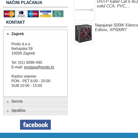
U/UTP kabel Cat.6 4
NAČINI PLAĆANJA
solid CCA, PVC,...
KONTAKT
Napajanje 500W Xilenc
Edition, XP500R7
Zagreb
Protis d.o.o.
Nehajska 59
10000 Zagreb
Tel: (01) 3098-490
E-mail:
prodaja@protis.hr
Radno vrijeme:
PON - PET 8:00 - 20:00
SUB 10:00 - 15:00
Servis
Sjedište