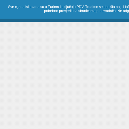
Sve cijene iskazane su u Eurima i uključuju PDV. Trudimo se dati što bolji i toč
potrebno provjeriti na stranicama proizvođača. Ne odg