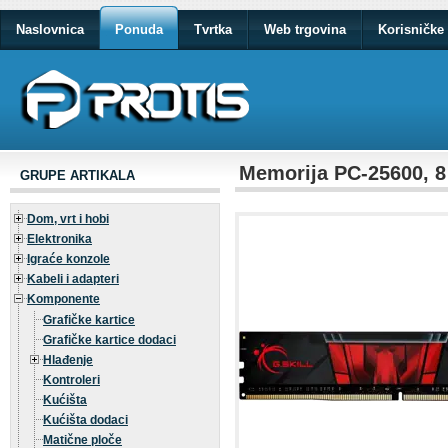
Naslovnica
Ponuda
Tvrtka
Web trgovina
Korisničke 
Memorija PC-25600, 8
GRUPE ARTIKALA
Dom, vrt i hobi
Elektronika
Igraće konzole
Kabeli i adapteri
Komponente
Grafičke kartice
Grafičke kartice dodaci
Hlađenje
Kontroleri
Kućišta
Kućišta dodaci
Matične ploče