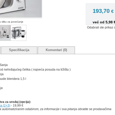
193,70
€
već od 5,98
na sliku za povećanje
Odabrali ste prikaz 
Specifikacija
Komentari (0)
ešanja
od nehrđajućeg čelika ( najveća posuda na tržištu )
nja
sude blendera 1,5 l
je
a za uređaj (opcija):
na (2+3)
- 19,99 €
 automatiziranim odabirom, za informacije i sva pitanja obratite se prodavačima