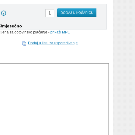
DODAJ U KOŠARICU
 €/mjesečno
cijena za gotovinsko plaćanje -
prikaži MPC
Dodaj u listu za uspoređivanje