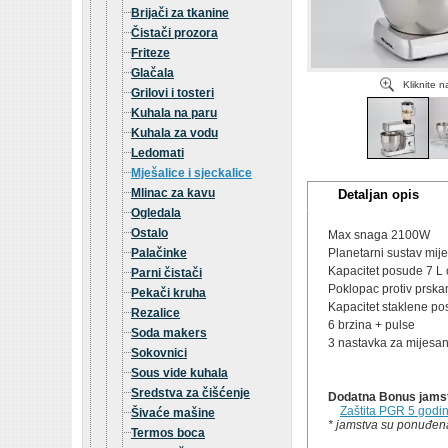
Brijači za tkanine
Čistači prozora
Friteze
Glačala
Kliknite 
Grilovi i tosteri
Kuhala na paru
Kuhala za vodu
Ledomati
Mješalice i sjeckalice
Mlinac za kavu
Detaljan opis
Ogledala
Ostalo
Max snaga 2100W
Palačinke
Planetarni sustav mij
Kapacitet posude 7 L 
Parni čistači
Poklopac protiv prska
Pekači kruha
Kapacitet staklene po
Rezalice
6 brzina + pulse
Soda makers
3 nastavka za mijesan
Sokovnici
Sous vide kuhala
Sredstva za čišćenje
Dodatna Bonus jamstv
Zaštita PGR 5 godi
Šivaće mašine
* jamstva su ponuđena
Termos boca