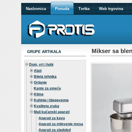
Naslovnica
Ponuda
Tvrtka
Web trgovina
Mikser sa ble
GRUPE ARTIKALA
Dom, vrt i hobi
Alati
Bijela tehnika
Grijanje
Kante za smeće
Klime
Kuhinja i blagavaona
Kvaliteta zraka
Mali kućanski aparati
Aparati za kavu
Aparati za mljevenje mesa
Aparati za sladoled