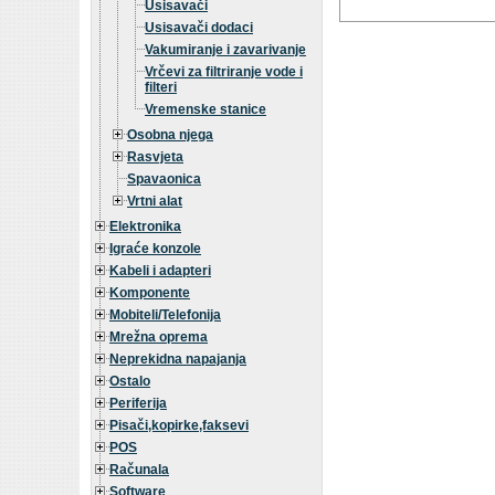
Usisavači
Usisavači dodaci
Vakumiranje i zavarivanje
Vrčevi za filtriranje vode i
filteri
Vremenske stanice
Osobna njega
Rasvjeta
Spavaonica
Vrtni alat
Elektronika
Igraće konzole
Kabeli i adapteri
Komponente
Mobiteli/Telefonija
Mrežna oprema
Neprekidna napajanja
Ostalo
Periferija
Pisači,kopirke,faksevi
POS
Računala
Software