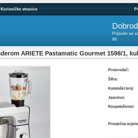
Korisničke stranice
P
Dobrodo
Prijavite se 
se
.
nderom ARIETE Pastamatic Gourmet 1598/1, kuh
Proizvođač:
Šifra:
Kataloški broj:
Jamstvo:
Raspoloživost:
Prosječna ocjen