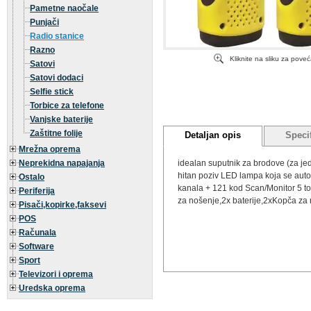
Pametne naočale
Punjači
Radio stanice
Razno
Kliknite na sliku za pove
Satovi
Satovi dodaci
Selfie stick
Torbice za telefone
Vanjske baterije
Zaštitne folije
Detaljan opis
Specif
Mrežna oprema
Neprekidna napajanja
idealan suputnik za brodove (za jed
hitan poziv LED lampa koja se autom
Ostalo
kanala + 121 kod Scan/Monitor 5 to
Periferija
za nošenje,2x baterije,2xKopča z
Pisači,kopirke,faksevi
POS
Računala
Software
Sport
Televizori i oprema
Uredska oprema