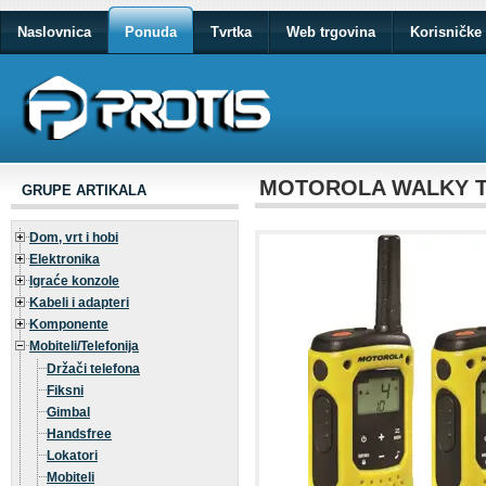
Naslovnica
Ponuda
Tvrtka
Web trgovina
Korisničke 
MOTOROLA WALKY T
GRUPE ARTIKALA
Dom, vrt i hobi
Elektronika
Igraće konzole
Kabeli i adapteri
Komponente
Mobiteli/Telefonija
Držači telefona
Fiksni
Gimbal
Handsfree
Lokatori
Mobiteli