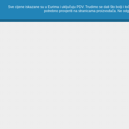
Sve cijene iskazane su u Eurima i uključuju PDV. Trudimo se dati što bolji i toč
potrebno provjeriti na stranicama proizvođača. Ne odg