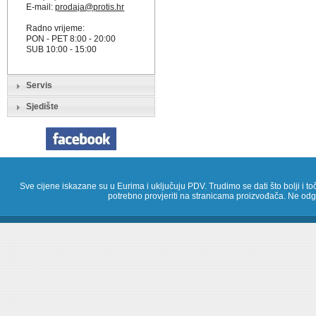
E-mail:
prodaja@protis.hr
Radno vrijeme:
PON - PET 8:00 - 20:00
SUB 10:00 - 15:00
Servis
Sjedište
Sve cijene iskazane su u Eurima i uključuju PDV. Trudimo se dati što bolji i toč
potrebno provjeriti na stranicama proizvođača. Ne odg