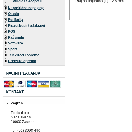
Duljina prijenosa (L): 12.5 mm
Wireless adapteri
Neprekidna napajanja
Ostalo
Periferija
Pisači,kopirke,faksevi
POS
Računala
Software
Sport
Televizori i oprema
Uredska oprema
NAČINI PLAĆANJA
KONTAKT
Zagreb
Protis d.o.o.
Nehajska 59
10000 Zagreb
Tel: (01) 3098-490