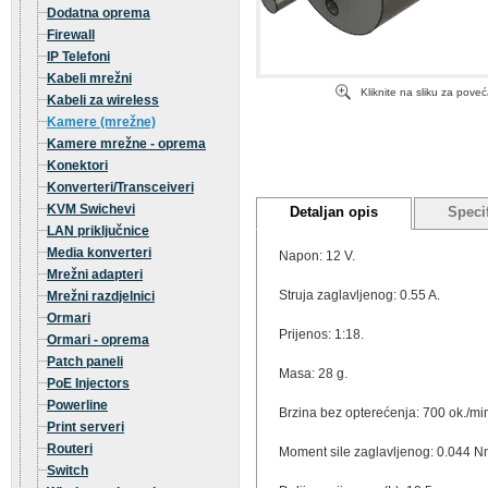
Dodatna oprema
Firewall
IP Telefoni
Kabeli mrežni
Kliknite na sliku za pove
Kabeli za wireless
Kamere (mrežne)
Kamere mrežne - oprema
Konektori
Konverteri/Transceiveri
KVM Swichevi
Detaljan opis
Specif
LAN priključnice
Media konverteri
Napon: 12 V.
Mrežni adapteri
Struja zaglavljenog: 0.55 A.
Mrežni razdjelnici
Ormari
Prijenos: 1:18.
Ormari - oprema
Patch paneli
Masa: 28 g.
PoE Injectors
Powerline
Brzina bez opterećenja: 700 ok./mi
Print serveri
Routeri
Moment sile zaglavljenog: 0.044 
Switch