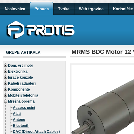
Naslovnica
Ponuda
Tvrtka
Web trgovina
Korisničke 
MRMS BDC Motor 12 V
GRUPE ARTIKALA
Dom, vrt i hobi
Elektronika
Igraće konzole
Kabeli i adapteri
Komponente
Mobiteli/Telefonija
Mrežna oprema
Access point
Alati
Antene
Bluetooth
DAC (Direct Attach Cables)