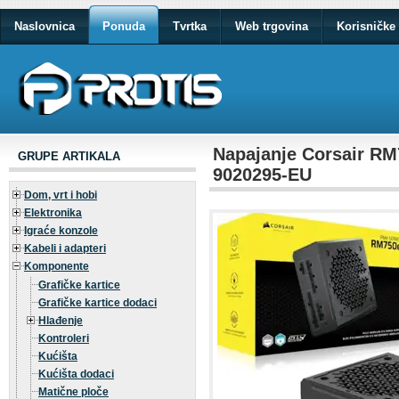
Naslovnica
Ponuda
Tvrtka
Web trgovina
Korisničke 
Napajanje Corsair RM7
GRUPE ARTIKALA
9020295-EU
Dom, vrt i hobi
Elektronika
Igraće konzole
Kabeli i adapteri
Komponente
Grafičke kartice
Grafičke kartice dodaci
Hlađenje
Kontroleri
Kućišta
Kućišta dodaci
Matične ploče