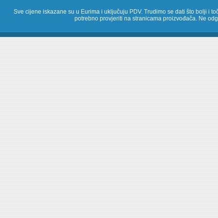
Sve cijene iskazane su u Eurima i uključuju PDV. Trudimo se dati što bolji i toč
potrebno provjeriti na stranicama proizvođača. Ne odg