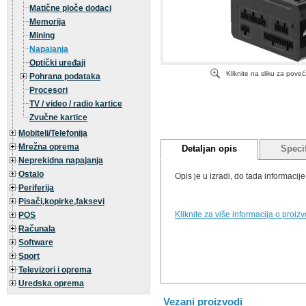
Matične ploče dodaci
Memorija
Mining
Napajanja
Optički uređaji
Kliknite na sliku za pove
Pohrana podataka
Procesori
TV / video / radio kartice
Zvučne kartice
Mobiteli/Telefonija
Mrežna oprema
Detaljan opis
Specif
Neprekidna napajanja
Ostalo
Opis je u izradi, do tada informaci
Periferija
Pisači,kopirke,faksevi
Kliknite za više informacija o proiz
POS
Računala
Software
Sport
Televizori i oprema
Uredska oprema
Vezani proizvodi