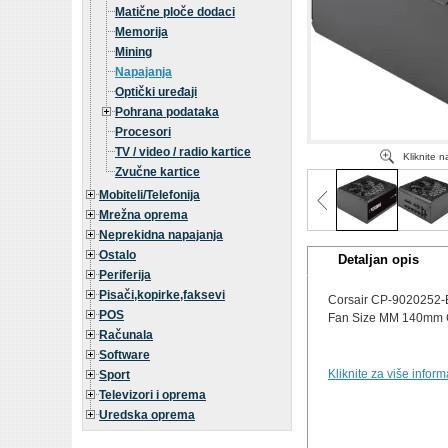
Matične ploče dodaci
Memorija
Mining
Napajanja
Optički uređaji
Pohrana podataka
Procesori
TV / video / radio kartice
Kliknite 
Zvučne kartice
Mobiteli/Telefonija
Mrežna oprema
Neprekidna napajanja
Ostalo
Detaljan opis
Periferija
Pisači,kopirke,faksevi
Corsair CP-9020252-
POS
Fan Size MM 140mm C
Računala
Software
Kliknite za više infor
Sport
Televizori i oprema
Uredska oprema