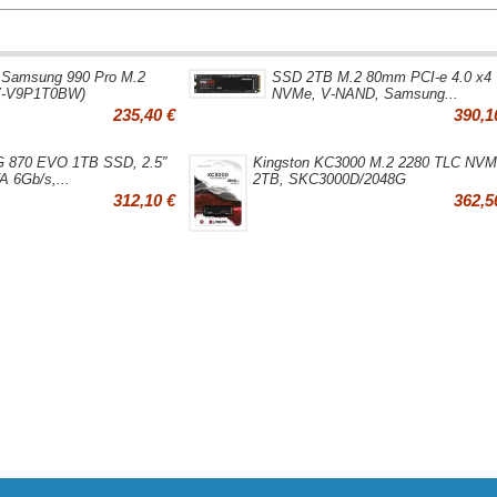
 Samsung 990 Pro M.2
SSD 2TB M.2 80mm PCI-e 4.0 x4
-V9P1T0BW)
NVMe, V-NAND, Samsung...
235,40 €
390,1
870 EVO 1TB SSD, 2.5”
Kingston KC3000 M.2 2280 TLC NVM
 6Gb/s,...
2TB, SKC3000D/2048G
312,10 €
362,5