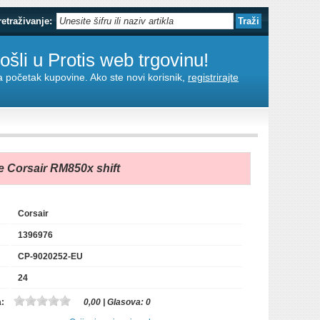
retraživanje:
šli u Protis web trgovinu!
za početak kupovine. Ako ste novi korisnik,
registrirajte
e Corsair RM850x shift
Corsair
1396976
CP-9020252-EU
24
a:
0,00
| Glasova:
0