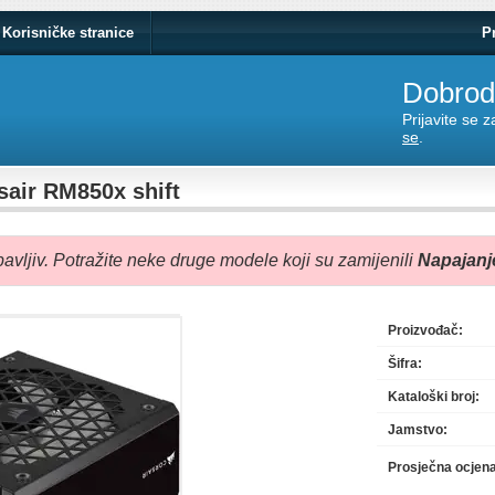
Korisničke stranice
P
Dobrodo
Prijavite se 
se
.
sair RM850x shift
avljiv. Potražite neke druge modele koji su zamijenili
Napajanj
Proizvođač:
Šifra:
Kataloški broj:
Jamstvo:
Prosječna ocjen