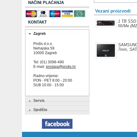
NAČINI PLAĆANJA
Vezani proizvodi
1 TB SSD
KONTAKT
NVMe (MZ
Zagreb
Protis d.o.o.
SAMSUNG 
Nehajska 59
7mm, SATA
10000 Zagreb
Tel: (01) 3098-490
E-mail:
prodaja@protis.hr
Radno vrijeme:
PON - PET 8:00 - 20:00
SUB 10:00 - 15:00
Servis
Sjedište