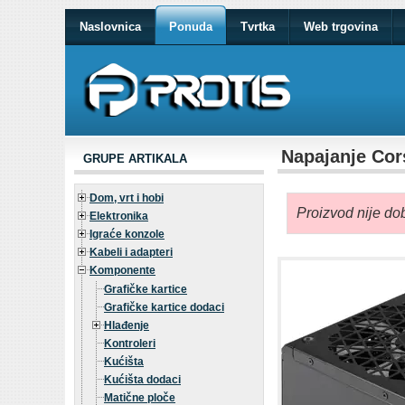
Naslovnica
Ponuda
Tvrtka
Web trgovina
Napajanje Cor
GRUPE ARTIKALA
Dom, vrt i hobi
Proizvod nije dob
Elektronika
Igraće konzole
Kabeli i adapteri
Komponente
Grafičke kartice
Grafičke kartice dodaci
Hlađenje
Kontroleri
Kućišta
Kućišta dodaci
Matične ploče