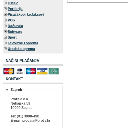
Ostalo
Periferija
Pisači,kopirke,faksevi
POS
Računala
Software
Sport
Televizori i oprema
Uredska oprema
NAČINI PLAĆANJA
KONTAKT
Zagreb
Protis d.o.o.
Nehajska 59
10000 Zagreb
Tel: (01) 3098-490
E-mail:
prodaja@protis.hr