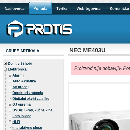
Naslovnica
Ponuda
Tvrtka
Web trgovina
Korisničke 
NEC ME403U
GRUPE ARTIKALA
Dom, vrt i hobi
Proizvod nije dobavljiv. Po
Elektronika
Alarmi
Auto Akustika
AV uređaji
Detektori zračenja
Digitalni okviri za slike
DJ oprema
DVD/Blu-ray, kućna kina
Foto i video
Hi-Fi
Interaktivne ploče