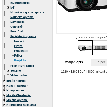
Inverteri struje
IoT
Motori za ograde i garaže
Nautička oprema
Navigacije
Osigurači
Portafoni
Projektori i oprema
Kliknite na sliku za pove
Nosači
Platna
Prezenteri
Pribor
Projektori
Detaljan opis
Specif
Promotivni paneli
Solarno
1920 x 1200 | DLP | 3800 lm| contra
Video nadzor
Igraće konzole
Kabeli i adapteri
Komponente
Mobiteli/Telefonija
Mrežna oprema
Neprekidna napajanja