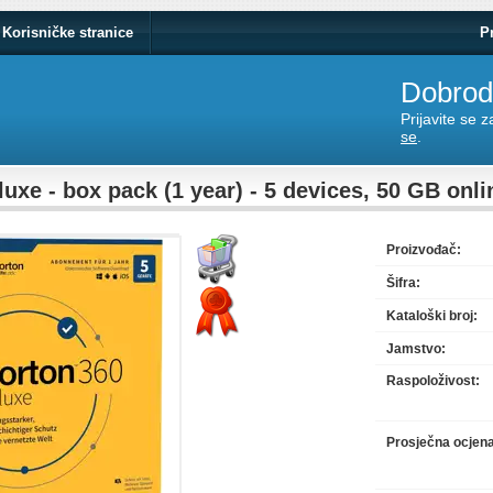
Korisničke stranice
P
Dobrodo
Prijavite se 
se
.
uxe - box pack (1 year) - 5 devices, 50 GB onli
Proizvođač:
Šifra:
Kataloški broj:
Jamstvo:
Raspoloživost:
Prosječna ocjen