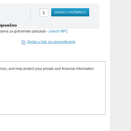
DODAJ U KOŠARICU
mjesečno
cijena za gotovinsko plaćanje -
prikaži MPC
Dodaj u listu za uspoređivanje
ces, and help protect your private and financial information