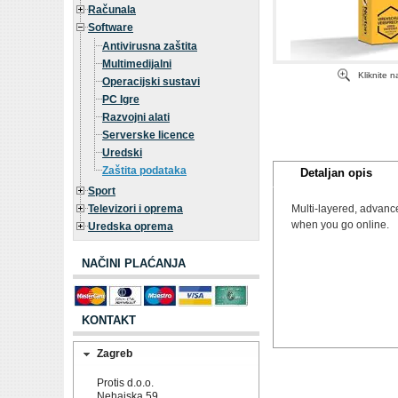
Računala
Software
Antivirusna zaštita
Multimedijalni
Kliknite 
Operacijski sustavi
PC Igre
Razvojni alati
Serverske licence
Uredski
Zaštita podataka
Detaljan opis
Sport
Televizori i oprema
Multi-layered, advance
when you go online.
Uredska oprema
NAČINI PLAĆANJA
KONTAKT
Zagreb
Protis d.o.o.
Nehajska 59