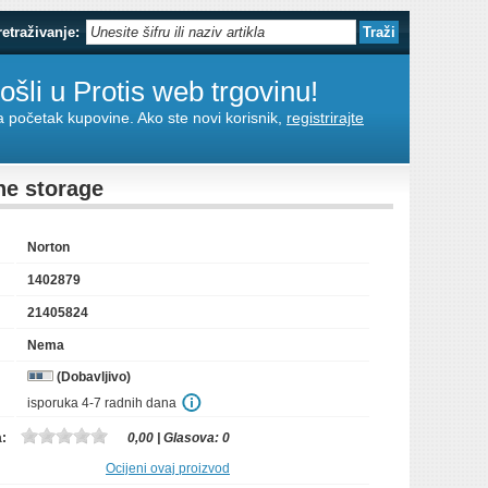
retraživanje:
šli u Protis web trgovinu!
za početak kupovine. Ako ste novi korisnik,
registrirajte
ne storage
Norton
1402879
21405824
Nema
(Dobavljivo)
isporuka 4-7 radnih dana
a:
0,00
| Glasova:
0
Ocijeni ovaj proizvod