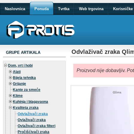
Naslovnica
Ponuda
Tvrtka
Web trgovina
Korisničke 
Odvlaživač zraka Qli
GRUPE ARTIKALA
Dom, vrt i hobi
Proizvod nije dobavljiv. Po
Alati
Bijela tehnika
Grijanje
Kante za smeće
Klime
Kuhinja i blagavaona
Kvaliteta zraka
Odvlaživači zraka
Ovlaživači zraka
Ovlaživači zraka filteri
Pročišćivači zraka