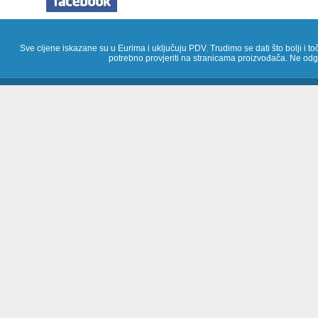
Sve cijene iskazane su u Eurima i uključuju PDV. Trudimo se dati što bolji i toč
potrebno provjeriti na stranicama proizvođača. Ne odg