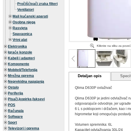
Pročišćivači zraka filteri
Ventilatori
Mali kućanski aparati
Osobna njega
Rasvjeta
Spavaonica
Vrtni alat
Kliknite na sliku za pove
Elektronika
Igraće konzole
Kabeli i adapteri
Komponente
Mobiteli/Telefonija
Mrežna oprema
Detaljan opis
Specif
Neprekidna napajanja
Ostalo
Qlima D630P ovlaživač
Periferija
Qlima D630P je jedini odvlaživač n
Pisači,kopirke,faksevi
odgovarajuće odvodnje, jer ugrađen
POS
6 L s poklopcem i držačem, kao i m
Računala
higrometar koji omogućuju postavl
Software
Sport
Volumen spremnika: 6L
Televizori i oprema
Kapacitet odvlaživanja 30L/24