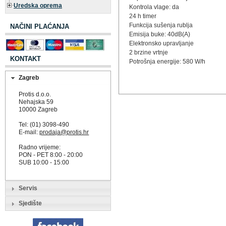
Uredska oprema
Kontrola vlage: da
24 h timer
Funkcija sušenja rublja
NAČINI PLAĆANJA
Emisija buke: 40dB(A)
Elektronsko upravljanje
2 brzine vrtnje
KONTAKT
Potrošnja energije: 580 W/h
Zagreb
Protis d.o.o.
Nehajska 59
10000 Zagreb
Tel: (01) 3098-490
E-mail:
prodaja@protis.hr
Radno vrijeme:
PON - PET 8:00 - 20:00
SUB 10:00 - 15:00
Servis
Sjedište