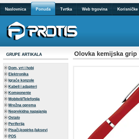
Naslovnica
Ponuda
Tvrtka
Web trgovina
Korisničke 
Olovka kemijska grip
GRUPE ARTIKALA
Dom, vrt i hobi
Elektronika
Igraće konzole
Kabeli i adapteri
Komponente
Mobiteli/Telefonija
Mrežna oprema
Neprekidna napajanja
Ostalo
Periferija
Pisači,kopirke,faksevi
POS