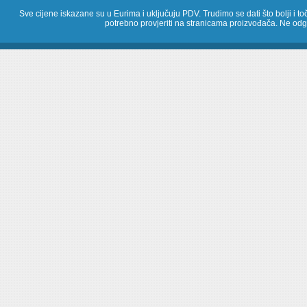
Sve cijene iskazane su u Eurima i uključuju PDV. Trudimo se dati što bolji i toč
potrebno provjeriti na stranicama proizvođača. Ne odg