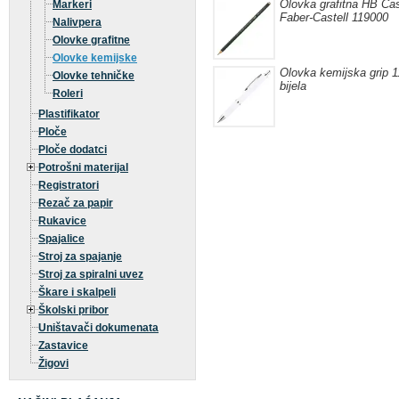
Olovka grafitna HB Cas
Markeri
Faber-Castell 119000
Nalivpera
Olovke grafitne
Olovke kemijske
Olovka kemijska grip 
Olovke tehničke
bijela
Roleri
Plastifikator
Ploče
Ploče dodatci
Potrošni materijal
Registratori
Rezač za papir
Rukavice
Spajalice
Stroj za spajanje
Stroj za spiralni uvez
Škare i skalpeli
Školski pribor
Uništavači dokumenata
Zastavice
Žigovi