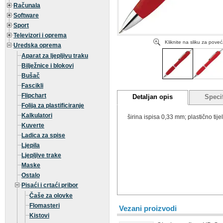
Računala
Software
Sport
Televizori i oprema
Kliknite na sliku za pove
Uredska oprema
Aparat za ljepljivu traku
Bilježnice i blokovi
Bušač
Fascikli
Flipchart
Detaljan opis
Specif
Folija za plastificiranje
Kalkulatori
širina ispisa 0,33 mm; plastično tije
Kuverte
Ladica za spise
Ljepila
Ljepljive trake
Maske
Ostalo
Pisaći i crtaći pribor
Čaše za olovke
Flomasteri
Vezani proizvodi
Kistovi