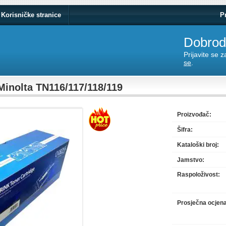
Korisničke stranice
P
Dobrodo
Prijavite se 
se
.
Minolta TN116/117/118/119
Proizvođač:
Šifra:
Kataloški broj:
Jamstvo:
Raspoloživost:
Prosječna ocjen