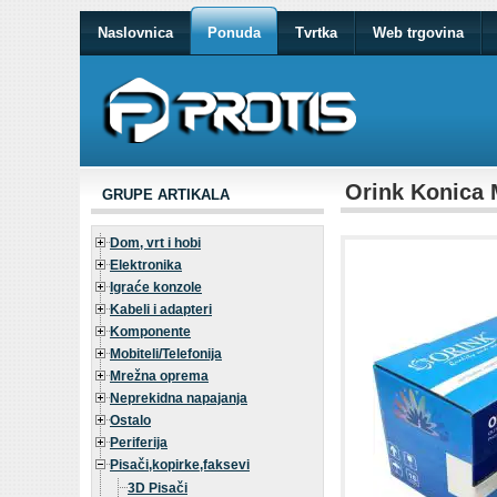
Naslovnica
Ponuda
Tvrtka
Web trgovina
Orink Konica 
GRUPE ARTIKALA
Dom, vrt i hobi
Elektronika
Igraće konzole
Kabeli i adapteri
Komponente
Mobiteli/Telefonija
Mrežna oprema
Neprekidna napajanja
Ostalo
Periferija
Pisači,kopirke,faksevi
3D Pisači