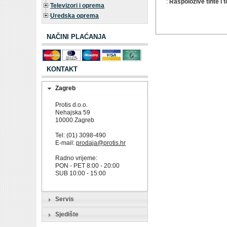
:
Raspoložive tinte i
Televizori i oprema
Uredska oprema
NAČINI PLAĆANJA
KONTAKT
Zagreb
Protis d.o.o.
Nehajska 59
10000 Zagreb
Tel: (01) 3098-490
E-mail:
prodaja@protis.hr
Radno vrijeme:
PON - PET 8:00 - 20:00
SUB 10:00 - 15:00
Servis
Sjedište