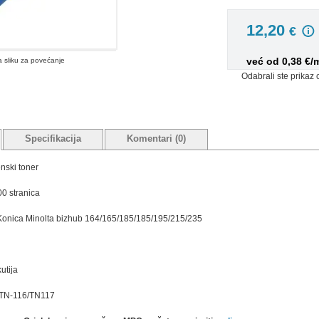
12,20
€
već od 0,38 €/
na sliku za povećanje
Odabrali ste prikaz 
Specifikacija
Komentari (0)
nski toner
00 stranica
: Konica Minolta bizhub 164/165/185/185/195/215/235
utija
 TN-116/TN117