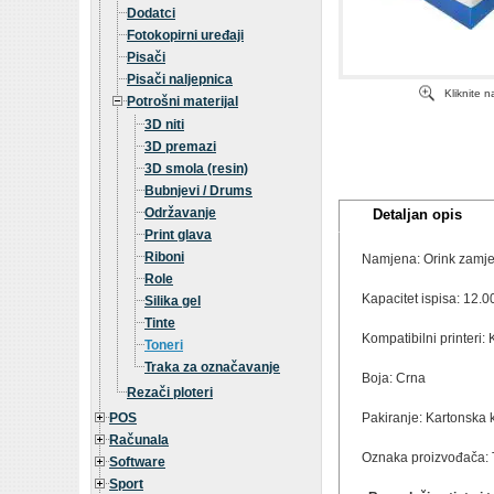
Dodatci
Fotokopirni uređaji
Pisači
Pisači naljepnica
Kliknite 
Potrošni materijal
3D niti
3D premazi
3D smola (resin)
Bubnjevi / Drums
Održavanje
Detaljan opis
Print glava
Riboni
Namjena: Orink zamje
Role
Kapacitet ispisa: 12.0
Silika gel
Tinte
Kompatibilni printeri
Toneri
Traka za označavanje
Boja: Crna
Rezači ploteri
POS
Pakiranje: Kartonska k
Računala
Oznaka proizvođača:
Software
Sport