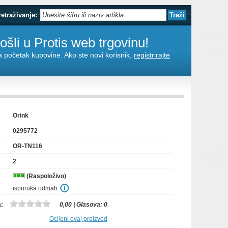
retraživanje:
šli u Protis web trgovinu!
za početak kupovine. Ako ste novi korisnik,
registrirajte
Orink
0295772
OR-TN116
2
(Raspoloživo)
isporuka odmah
a:
0,00
| Glasova:
0
Ocijeni ovaj proizvod