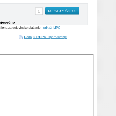
DODAJ U KOŠARICU
mjesečno
cijena za gotovinsko plaćanje -
prikaži MPC
Dodaj u listu za uspoređivanje