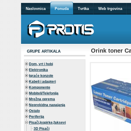
Naslovnica
Ponuda
Tvrtka
Web trgovina
Orink toner 
GRUPE ARTIKALA
Dom, vrt i hobi
Elektronika
Igraće konzole
Kabeli i adapteri
Komponente
Mobiteli/Telefonija
Mrežna oprema
Neprekidna napajanja
Ostalo
Periferija
Pisači,kopirke,faksevi
3D Pisači