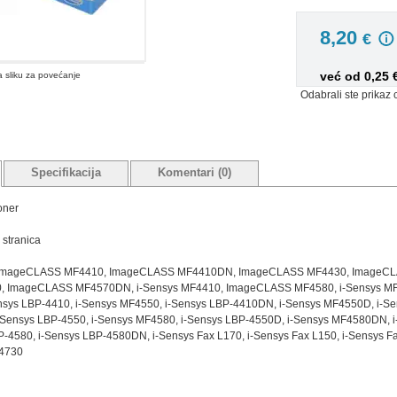
8,20
€
već od 0,25
na sliku za povećanje
Odabrali ste prikaz 
Specifikacija
Komentari (0)
oner
 stranica
eri: ImageCLASS MF4410, ImageCLASS MF4410DN, ImageCLASS MF4430, Image
 ImageCLASS MF4570DN, i-Sensys MF4410, ImageCLASS MF4580, i-Sensys MF
sys LBP-4410, i-Sensys MF4550, i-Sensys LBP-4410DN, i-Sensys MF4550D, i-Sen
Sensys LBP-4550, i-Sensys MF4580, i-Sensys LBP-4550D, i-Sensys MF4580DN, 
-4580, i-Sensys LBP-4580DN, i-Sensys Fax L170, i-Sensys Fax L150, i-Sensys F
F4730