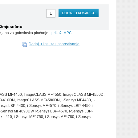
DODAJ U KOŠARICU
 €/mjesečno
cijena za gotovinsko plaćanje -
prikaži MPC
Dodaj u listu za uspoređivanje
CLASS MF4450, ImageCLASS MF4550, ImageCLASS MF4550D,
4410DN, ImageCLASS MF4580DN, i-Sensys MF4430, i-
sys LBP-4430, i-Sensys MF4570, i-Sensys LBP-4450, i-
i-Sensys MF4890DW i-Sensys LBP-4570, i-Sensys LBP-
ax L410, i-Sensys MF4750, i-Sensys MF4780, i-Sensys