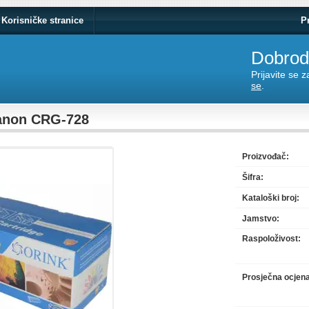
Korisničke stranice
P
Dobrodo
Prijavite se 
se
.
Canon CRG-728
Proizvođač:
Šifra:
Kataloški broj:
Jamstvo:
Raspoloživost:
Prosječna ocjen