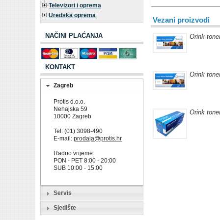
Televizori i oprema
Uredska oprema
Vezani proizvodi
NAČINI PLAĆANJA
Orink tone
KONTAKT
Orink ton
Zagreb
Protis d.o.o.
Nehajska 59
Orink ton
10000 Zagreb
Tel: (01) 3098-490
E-mail:
prodaja@protis.hr
Radno vrijeme:
PON - PET 8:00 - 20:00
SUB 10:00 - 15:00
Servis
Sjedište