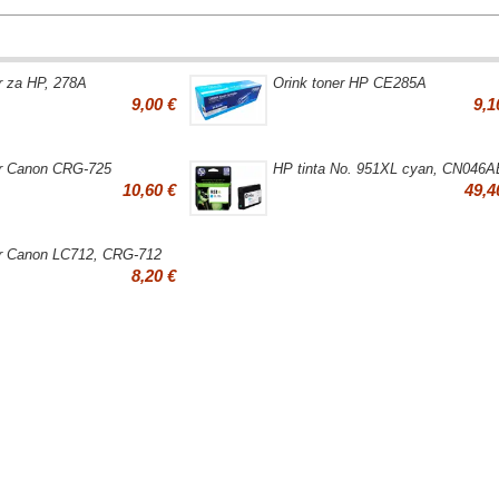
r za HP, 278A
Orink toner HP CE285A
9,00 €
9,1
er Canon CRG-725
HP tinta No. 951XL cyan, CN046A
10,60 €
49,4
er Canon LC712, CRG-712
8,20 €