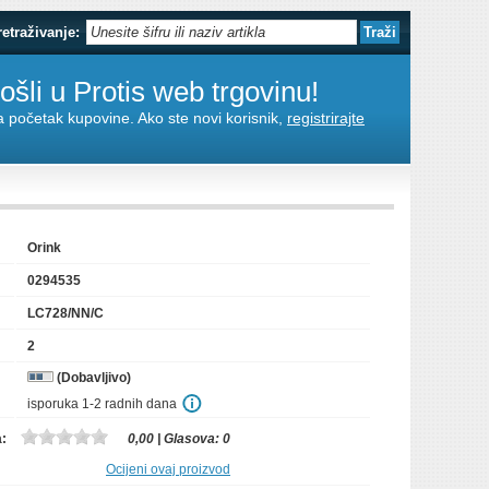
retraživanje:
šli u Protis web trgovinu!
za početak kupovine. Ako ste novi korisnik,
registrirajte
Orink
0294535
LC728/NN/C
2
(Dobavljivo)
isporuka 1-2 radnih dana
a:
0,00
| Glasova:
0
Ocijeni ovaj proizvod