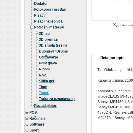
Dodatci
Fotokopirni uređaji
Pisači
Pisači naljepnica
Kliknite 
Potrošni materijal
3D niti
3D premazi
3D smola (resin)
Bubnjevi / Drums
Održavanje
Detaljan opis
Print glava
Riboni
Tip: Orink zamjenski t
Role
Kapacitet ispisa: 2100
Silika gel
Tinte
Kompatibilni print
Toneri
ImageCLASS MF4570,
Traka za označavanje
Sensys MF4450, i-Sen
Rezači ploteri
Sensys MF4570DN, i-
POS
4570DN, i-Sensys LBP
MF4870, i-Sensys M
Računala
Software
Sport