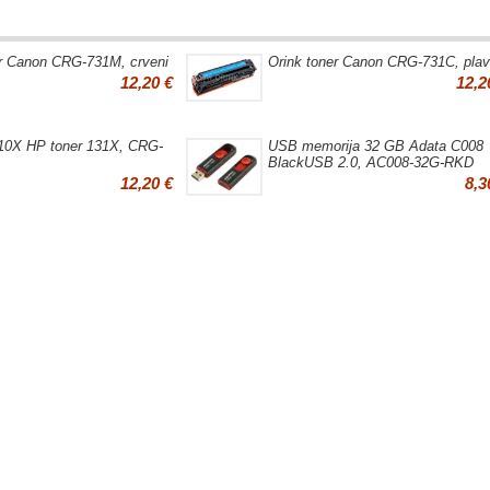
er Canon CRG-731M, crveni
Orink toner Canon CRG-731C, plav
12,20 €
12,2
10X HP toner 131X, CRG-
USB memorija 32 GB Adata C008
BlackUSB 2.0, AC008-32G-RKD
12,20 €
8,3