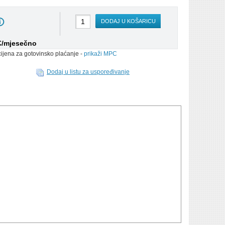
DODAJ U KOŠARICU
 €/mjesečno
cijena za gotovinsko plaćanje -
prikaži MPC
Dodaj u listu za uspoređivanje