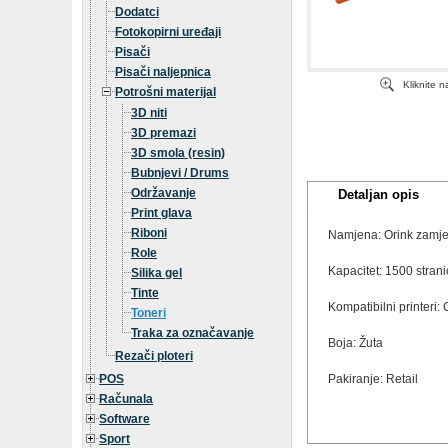
Dodatci
Fotokopirni uređaji
Pisači
Pisači naljepnica
Kliknite 
Potrošni materijal
3D niti
3D premazi
3D smola (resin)
Bubnjevi / Drums
Održavanje
Detaljan opis
Print glava
Riboni
Namjena: Orink zamje
Role
Kapacitet: 1500 stran
Silika gel
Tinte
Kompatibilni print
Toneri
Traka za označavanje
Boja: Žuta
Rezači ploteri
POS
Pakiranje: Retail
Računala
Software
Sport