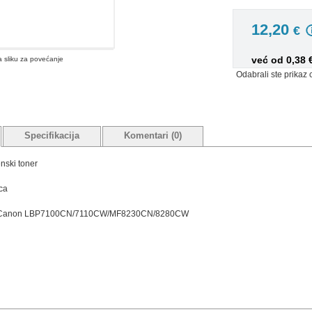
12,20
€
već od 0,38
na sliku za povećanje
Odabrali ste prikaz 
Specifikacija
Komentari (0)
nski toner
ica
eri: Canon LBP7100CN/7110CW/MF8230CN/8280CW