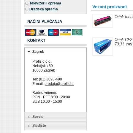
Televizori i oprema
Vezani proizvodi
Uredska oprema
Orink ton
NAČINI PLAĆANJA
Orink CF2
KONTAKT
731H, crni
Zagreb
Protis d.o.o.
Nehajska 59
10000 Zagreb
Tel: (01) 3098-490
E-mail:
prodaja@protis.hr
Radno vrijeme:
PON - PET 8:00 - 20:00
SUB 10:00 - 15:00
Servis
Sjedište