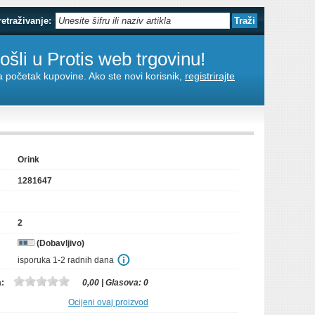
retraživanje:
šli u Protis web trgovinu!
za početak kupovine. Ako ste novi korisnik,
registrirajte
Orink
1281647
2
(Dobavljivo)
isporuka 1-2 radnih dana
a:
0,00
| Glasova:
0
Ocijeni ovaj proizvod