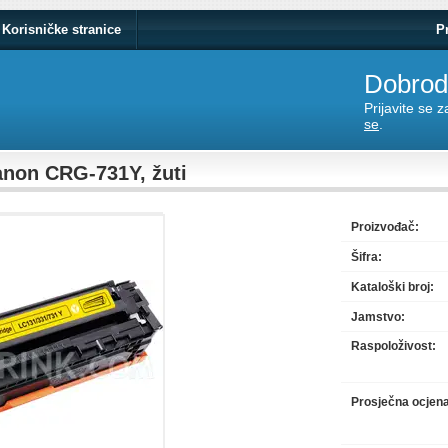
Korisničke stranice
P
Dobrodo
Prijavite se 
se
.
anon CRG-731Y, žuti
Proizvođač:
Šifra:
Kataloški broj:
Jamstvo:
Raspoloživost:
Prosječna ocjen