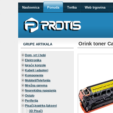
Naslovnica
Ponuda
Tvrtka
Web trgovina
Orink toner C
GRUPE ARTIKALA
Dom, vrt i hobi
Elektronika
Igraće konzole
Kabeli i adapteri
Komponente
Mobiteli/Telefonija
Mrežna oprema
Neprekidna napajanja
Ostalo
Periferija
Pisači,kopirke,faksevi
3D Pisači