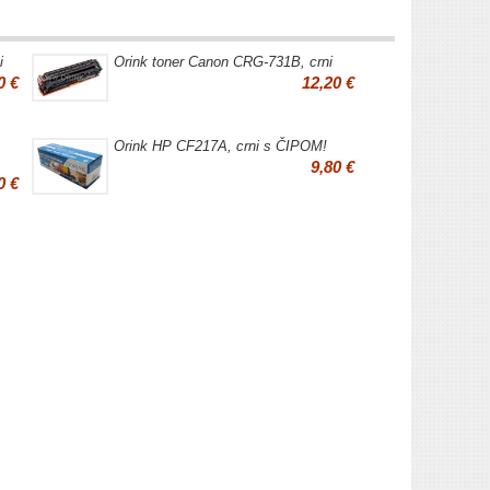
i
Orink toner Canon CRG-731B, crni
0 €
12,20 €
Orink HP CF217A, crni s ČIPOM!
9,80 €
0 €