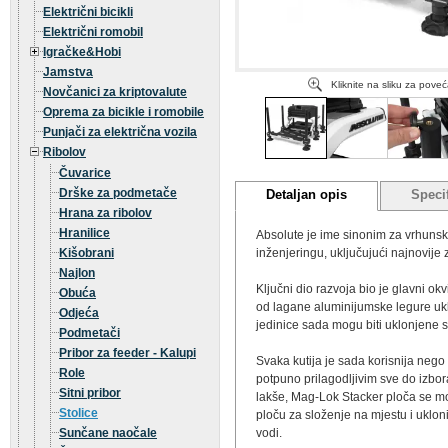
Električni bicikli
Električni romobil
Igračke&Hobi
Jamstva
Kliknite na sliku za pove
Novčanici za kriptovalute
Oprema za bicikle i romobile
Punjači za električna vozila
Ribolov
Čuvarice
Drške za podmetače
Detaljan opis
Specif
Hrana za ribolov
Hranilice
Absolute je ime sinonim za vrhunske
Kišobrani
inženjeringu, uključujući najnovije 
Najlon
Ključni dio razvoja bio je glavni ok
Obuća
od lagane aluminijumske legure uklj
Odjeća
jedinice sada mogu biti uklonjene
Podmetači
Pribor za feeder - Kalupi
Svaka kutija je sada korisnija nego
Role
potpuno prilagodljivim sve do izbora
Sitni pribor
lakše, Mag-Lok Stacker ploča se mož
Stolice
ploču za složenje na mjestu i ukloni
Sunčane naočale
vodi.