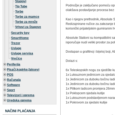
Štapovi
Podnožje je zaključano pomoću opruž
Tip Tube
olakšava postavljanje procesa bez 
Torbe
Torbe za mamce
Kao i njegov prethodnik, Absolute S
Torbe za mreže
Redizajnirane ručice za zatezanje 
Vrhovi za štapove
korisnički prijateljskim gumiranim 
Security key
Absolute Stationi su kompatibilni s
SmartHome
isporučuje nudi veliki prostor za 
Trezor
Usluge
Dostupan u grafitnoj i bijeloj boji,
Usluge servisa
Vrećice
Dolazi s:
Periferija
Pisači,kopirke,faksevi
6x Teleskopskih nogu za sjedište 
POS
1x Luksuznom jedinicom za sjedalo
1x Jedinicom za duboku bočnu lad
Računala
1x Jedinicom za duboku bočnu ladi
Software
1x Plitkom ladicom promjera 26mm
Sport
1x Poklopcem sjedala kutije
Televizori i oprema
1x Luksuznom podstavljenom nar
Uredska oprema
1x Pokrovom za sjedalo kutije
NAČINI PLAĆANJA