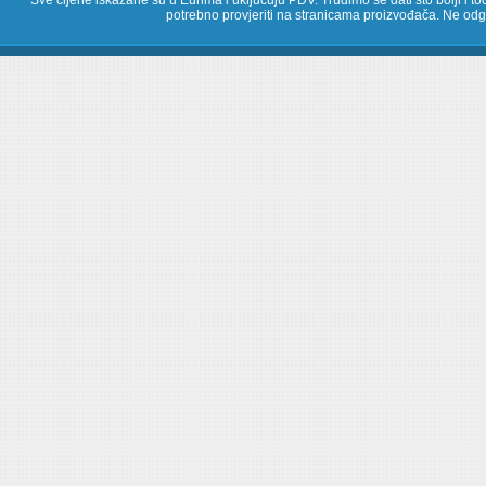
Sve cijene iskazane su u Eurima i uključuju PDV. Trudimo se dati što bolji i toč
potrebno provjeriti na stranicama proizvođača. Ne odg