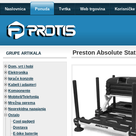
Naslovnica
Ponuda
Tvrtka
Web trgovina
Korisničke 
Preston Absolute Stat
GRUPE ARTIKALA
Dom, vrt i hobi
Elektronika
Igraće konzole
Kabeli i adapteri
Komponente
Mobiteli/Telefonija
Mrežna oprema
Neprekidna napajanja
Ostalo
Cool gadgeti
Dostava
E-bike baterije