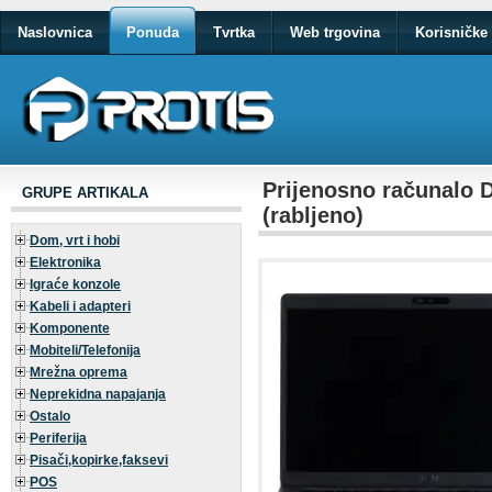
Naslovnica
Ponuda
Tvrtka
Web trgovina
Korisničke 
Prijenosno računalo
GRUPE ARTIKALA
(rabljeno)
Dom, vrt i hobi
Elektronika
Igraće konzole
Kabeli i adapteri
Komponente
Mobiteli/Telefonija
Mrežna oprema
Neprekidna napajanja
Ostalo
Periferija
Pisači,kopirke,faksevi
POS