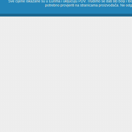
Sve cijene iskazane su u Eurima i uključuju PDV. Trudimo se dati što bolji i toč
potrebno provjeriti na stranicama proizvođača. Ne odg