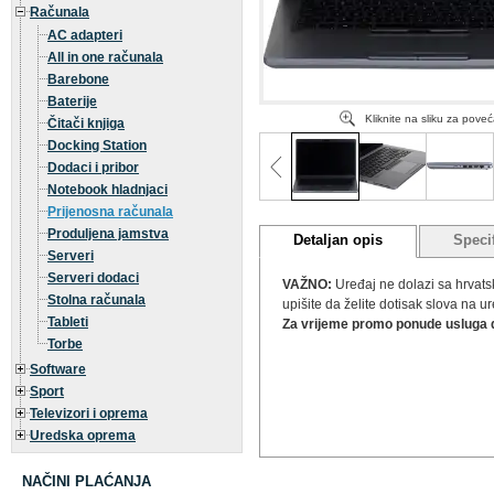
Računala
AC adapteri
All in one računala
Barebone
Baterije
Kliknite na sliku za pove
Čitači knjiga
Docking Station
Dodaci i pribor
Notebook hladnjaci
Prijenosna računala
Produljena jamstva
Detaljan opis
Specif
Serveri
Serveri dodaci
VAŽNO:
Uređaj ne dolazi sa hrvats
Stolna računala
upišite da želite dotisak slova na u
Tableti
Za vrijeme promo ponude usluga d
Torbe
Software
Sport
Televizori i oprema
Uredska oprema
NAČINI PLAĆANJA