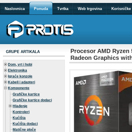
Naslovnica
Ponuda
Tvrtka
Web trgovina
Korisničke 
Procesor AMD Ryzen 5
GRUPE ARTIKALA
Radeon Graphics with
Dom, vrt i hobi
Elektronika
Igraće konzole
Kabeli i adapteri
Komponente
Grafičke kartice
Grafičke kartice dodaci
Hlađenje
Kontroleri
Kućišta
Kućišta dodaci
Matične ploče