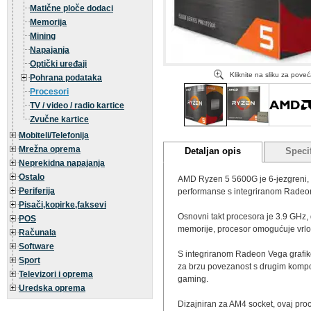
Matične ploče dodaci
Memorija
Mining
Napajanja
Optički uređaji
Kliknite na sliku za pove
Pohrana podataka
Procesori
TV / video / radio kartice
Zvučne kartice
Mobiteli/Telefonija
Mrežna oprema
Detaljan opis
Specif
Neprekidna napajanja
Ostalo
AMD Ryzen 5 5600G je 6-jezgreni, 12
Periferija
performanse s integriranom Radeon V
Pisači,kopirke,faksevi
Osnovni takt procesora je 3.9 GHz,
POS
memorije, procesor omogućuje vrlo 
Računala
Software
S integriranom Radeon Vega grafik
Sport
za brzu povezanost s drugim kompo
Televizori i oprema
gaming.
Uredska oprema
Dizajniran za AM4 socket, ovaj proc