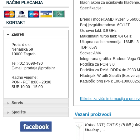
NAČINI PLAĆANJA
hladnjakom za učinkovito hlađenje.
Specifikacije:
Brend i model: AMD Ryzen 5 5600
KONTAKT
Broj jezgri/threadova: 6C/12T
Osnovni takt: 3.9 GHz
Zagreb
Maksimalni turbo takt: 4.4 GHz
Ukupna cache memorija: 16MB L3
Protis d.o.o.
TDP: 65W
Nehajska 59
Socket: AM4
10000 Zagreb
Integrirana grafika: Radeon Vega 
Tel: (01) 3098-490
Podrška za PCIe 3.0
E-mail:
prodaja@protis.hr
Podrška za RAM: DDR4 do 2933 
Hladnjak: Wraith Stealth (Box verzij
Radno vrijeme:
Kataloški broj (PN): 100-1000002
PON - PET 8:00 - 20:00
SUB 10:00 - 15:00
Kliknite za više informacija o proiz
Servis
Sjedište
Vezani proizvodi
Kabel UTP, CAT.6 ( PUNI ) 4
Goobay ,...