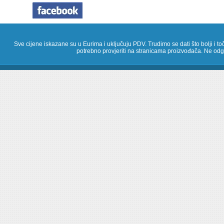
Sve cijene iskazane su u Eurima i uključuju PDV. Trudimo se dati što bolji i toč
potrebno provjeriti na stranicama proizvođača. Ne odg