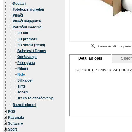
Dodatci
Fotokopirni uređaji
Pisači
Pisači naljepnica
Potrošni materijal
3D niti
3D premazi
3D smola (resin)
Kliknite na sliku za pove
Bubnjevi / Drums
Održavanje
Detaljan opis
Specif
Print glava
Riboni
SUP ROL HP UNIVERSAL BOND A1, H
Role
Silika gel
Tinte
Toneri
Traka za označavanje
Rezači ploteri
POS
Računala
Software
Sport