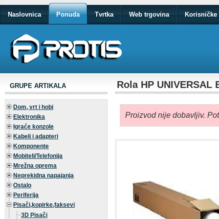
Naslovnica
Ponuda
Tvrtka
Web trgovina
Korisničke 
Rola HP UNIVERSAL B
GRUPE ARTIKALA
Dom, vrt i hobi
Proizvod nije dobavljiv. Po
Elektronika
Igraće konzole
Kabeli i adapteri
Komponente
Mobiteli/Telefonija
Mrežna oprema
Neprekidna napajanja
Ostalo
Periferija
Pisači,kopirke,faksevi
3D Pisači