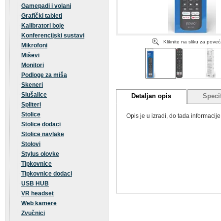
Gamepadi i volani
Grafički tableti
Kalibratori boje
Konferencijski sustavi
Kliknite na sliku za pove
Mikrofoni
Miševi
Monitori
Podloge za miša
Skeneri
Slušalice
Detaljan opis
Specif
Spliteri
Stolice
Opis je u izradi, do tada informaci
Stolice dodaci
Stolice navlake
Stolovi
Stylus olovke
Tipkovnice
Tipkovnice dodaci
USB HUB
VR headset
Web kamere
Zvučnici