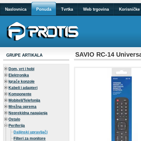
Naslovnica
Ponuda
Tvrtka
Web trgovina
Korisničke 
SAVIO RC-14 Universa
GRUPE ARTIKALA
Dom, vrt i hobi
Elektronika
Igraće konzole
Kabeli i adapteri
Komponente
Mobiteli/Telefonija
Mrežna oprema
Neprekidna napajanja
Ostalo
Periferija
Daljinski upravljači
Filteri za monitore