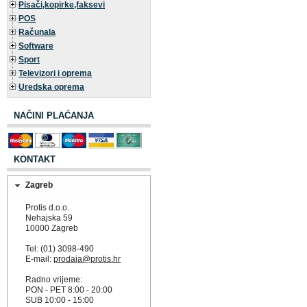
Pisači,kopirke,faksevi
POS
Računala
Software
Sport
Televizori i oprema
Uredska oprema
NAČINI PLAĆANJA
KONTAKT
Zagreb
Protis d.o.o.
Nehajska 59
10000 Zagreb
Tel: (01) 3098-490
E-mail:
prodaja@protis.hr
Radno vrijeme:
PON - PET 8:00 - 20:00
SUB 10:00 - 15:00