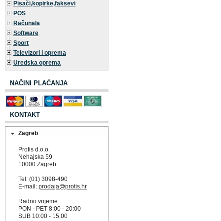
Pisači,kopirke,faksevi
POS
Računala
Software
Sport
Televizori i oprema
Uredska oprema
NAČINI PLAĆANJA
KONTAKT
Zagreb
Protis d.o.o.
Nehajska 59
10000 Zagreb
Tel: (01) 3098-490
E-mail:
prodaja@protis.hr
Radno vrijeme:
PON - PET 8:00 - 20:00
SUB 10:00 - 15:00