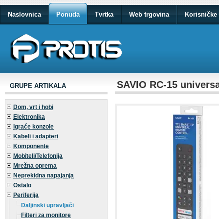
Naslovnica
Ponuda
Tvrtka
Web trgovina
Korisničke 
SAVIO RC-15 universa
GRUPE ARTIKALA
Dom, vrt i hobi
Elektronika
Igraće konzole
Kabeli i adapteri
Komponente
Mobiteli/Telefonija
Mrežna oprema
Neprekidna napajanja
Ostalo
Periferija
Daljinski upravljači
Filteri za monitore