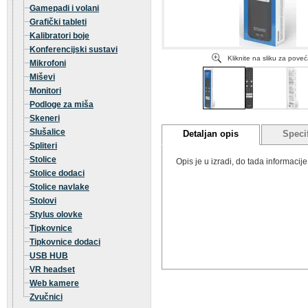
Gamepadi i volani
Grafički tableti
Kalibratori boje
Konferencijski sustavi
Kliknite na sliku za pove
Mikrofoni
Miševi
Monitori
Podloge za miša
Skeneri
Slušalice
Detaljan opis
Specif
Spliteri
Stolice
Opis je u izradi, do tada informaci
Stolice dodaci
Stolice navlake
Stolovi
Stylus olovke
Tipkovnice
Tipkovnice dodaci
USB HUB
VR headset
Web kamere
Zvučnici