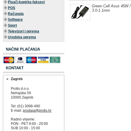
Pisači,kopirke,faksevi
Green Cell Asus 45W /
POS
3.0-1.1mm
Računala
Software
Sport
Televizori i oprema
Uredska oprema
NAČINI PLAĆANJA
KONTAKT
Zagreb
Protis d.o.o.
Nehajska 59
10000 Zagreb
Tel: (01) 3098-490
E-mail:
prodaja@protis.hr
Radno vrijeme:
PON - PET 8:00 - 20:00
SUB 10:00 - 15:00