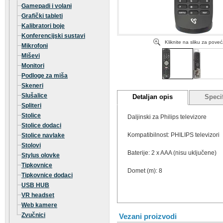
Gamepadi i volani
Grafički tableti
Kalibratori boje
Konferencijski sustavi
Kliknite na sliku za pove
Mikrofoni
Miševi
Monitori
Podloge za miša
Skeneri
Slušalice
Detaljan opis
Specif
Spliteri
Stolice
Daljinski za Philips televizore
Stolice dodaci
Kompatibilnost: PHILIPS televizori
Stolice navlake
Stolovi
Baterije: 2 x AAA (nisu uključene)
Stylus olovke
Tipkovnice
Domet (m): 8
Tipkovnice dodaci
USB HUB
VR headset
Web kamere
Zvučnici
Vezani proizvodi