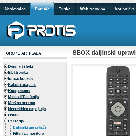
Naslovnica
Ponuda
Tvrtka
Web trgovina
Korisničke 
SBOX daljinski upravl
GRUPE ARTIKALA
Dom, vrt i hobi
Elektronika
Igraće konzole
Kabeli i adapteri
Komponente
Mobiteli/Telefonija
Mrežna oprema
Neprekidna napajanja
Ostalo
Periferija
Daljinski upravljači
Filteri za monitore