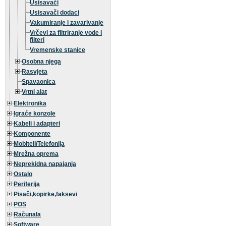
Usisavači
Usisavači dodaci
Vakumiranje i zavarivanje
Vrčevi za filtriranje vode i
filteri
Vremenske stanice
Osobna njega
Rasvjeta
Spavaonica
Vrtni alat
Elektronika
Igraće konzole
Kabeli i adapteri
Komponente
Mobiteli/Telefonija
Mrežna oprema
Neprekidna napajanja
Ostalo
Periferija
Pisači,kopirke,faksevi
POS
Računala
Software