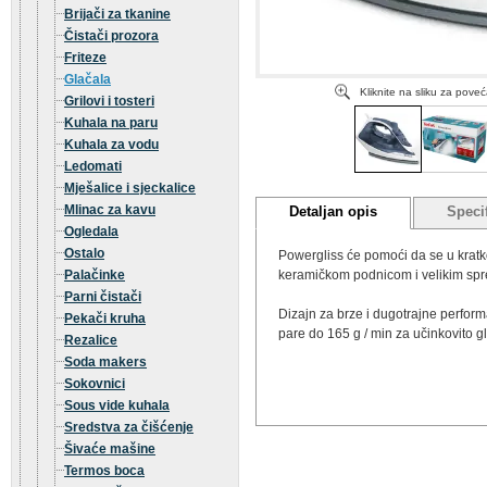
Brijači za tkanine
Čistači prozora
Friteze
Glačala
Kliknite na sliku za pove
Grilovi i tosteri
Kuhala na paru
Kuhala za vodu
Ledomati
Mješalice i sjeckalice
Mlinac za kavu
Detaljan opis
Specif
Ogledala
Ostalo
Powergliss će pomoći da se u kratk
Palačinke
keramičkom podnicom i velikim spr
Parni čistači
Dizajn za brze i dugotrajne perfor
Pekači kruha
pare do 165 g / min za učinkovito 
Rezalice
Soda makers
Sokovnici
Sous vide kuhala
Sredstva za čišćenje
Šivaće mašine
Termos boca