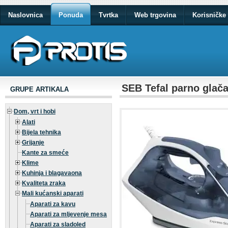
Naslovnica
Ponuda
Tvrtka
Web trgovina
Korisničke 
SEB Tefal parno glač
GRUPE ARTIKALA
Dom, vrt i hobi
Alati
Bijela tehnika
Grijanje
Kante za smeće
Klime
Kuhinja i blagavaona
Kvaliteta zraka
Mali kućanski aparati
Aparati za kavu
Aparati za mljevenje mesa
Aparati za sladoled