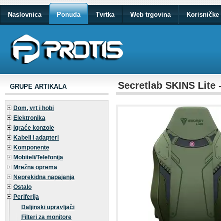
Naslovnica
Ponuda
Tvrtka
Web trgovina
Korisničke 
Secretlab SKINS Lite 
GRUPE ARTIKALA
Dom, vrt i hobi
Elektronika
Igraće konzole
Kabeli i adapteri
Komponente
Mobiteli/Telefonija
Mrežna oprema
Neprekidna napajanja
Ostalo
Periferija
Daljinski upravljači
Filteri za monitore