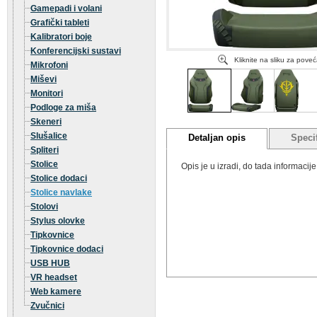
Gamepadi i volani
Grafički tableti
Kalibratori boje
Konferencijski sustavi
Kliknite na sliku za pove
Mikrofoni
Miševi
Monitori
Podloge za miša
Skeneri
Slušalice
Detaljan opis
Specif
Spliteri
Stolice
Opis je u izradi, do tada informaci
Stolice dodaci
Stolice navlake
Stolovi
Stylus olovke
Tipkovnice
Tipkovnice dodaci
USB HUB
VR headset
Web kamere
Zvučnici