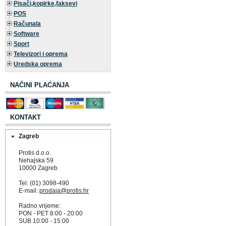
Pisači,kopirke,faksevi
POS
Računala
Software
Sport
Televizori i oprema
Uredska oprema
NAČINI PLAĆANJA
KONTAKT
Zagreb
Protis d.o.o.
Nehajska 59
10000 Zagreb
Tel: (01) 3098-490
E-mail:
prodaja@protis.hr
Radno vrijeme:
PON - PET 8:00 - 20:00
SUB 10:00 - 15:00