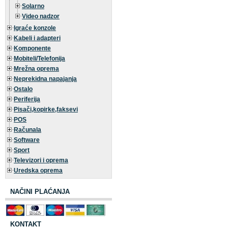
Solarno
Video nadzor
Igraće konzole
Kabeli i adapteri
Komponente
Mobiteli/Telefonija
Mrežna oprema
Neprekidna napajanja
Ostalo
Periferija
Pisači,kopirke,faksevi
POS
Računala
Software
Sport
Televizori i oprema
Uredska oprema
NAČINI PLAĆANJA
KONTAKT