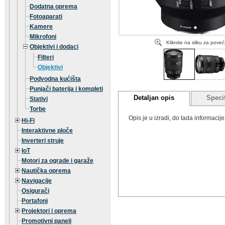
Dodatna oprema
Fotoaparati
Kamere
Mikrofoni
Kliknite na sliku za pove
Objektivi i dodaci
Filteri
Objektivi
Podvodna kućišta
Punjači baterija i kompleti
Detaljan opis
Specif
Stativi
Torbe
Opis je u izradi, do tada informaci
Hi-Fi
Interaktivne ploče
Inverteri struje
IoT
Motori za ograde i garaže
Nautička oprema
Navigacije
Osigurači
Portafoni
Projektori i oprema
Promotivni paneli