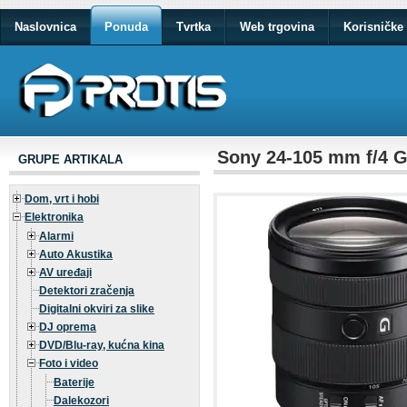
Naslovnica
Ponuda
Tvrtka
Web trgovina
Korisničke 
Sony 24-105 mm f/4 
GRUPE ARTIKALA
Dom, vrt i hobi
Elektronika
Alarmi
Auto Akustika
AV uređaji
Detektori zračenja
Digitalni okviri za slike
DJ oprema
DVD/Blu-ray, kućna kina
Foto i video
Baterije
Dalekozori