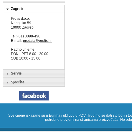
Zagreb
Protis d.o.o.
Nehajska 59
10000 Zagreb
Tel: (01) 3098-490
E-mail:
prodaja@protis.hr
Radno vrijeme:
PON - PET 8:00 - 20:00
SUB 10:00 - 15:00
Servis
Sjedište
Sve cijene iskazane su u Eurima i uključuju PDV. Trudimo se dati što bolji i toč
potrebno provjeriti na stranicama proizvođača. Ne odg