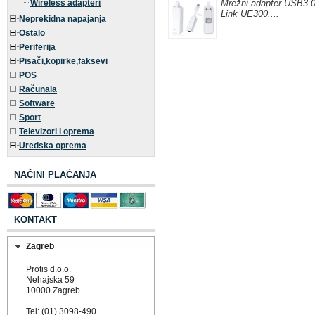
Wireless adapteri
Mrežni adapter USB3.0
Link UE300,...
Neprekidna napajanja
Ostalo
Periferija
Pisači,kopirke,faksevi
POS
Računala
Software
Sport
Televizori i oprema
Uredska oprema
NAČINI PLAĆANJA
KONTAKT
Zagreb
Protis d.o.o.
Nehajska 59
10000 Zagreb
Tel: (01) 3098-490