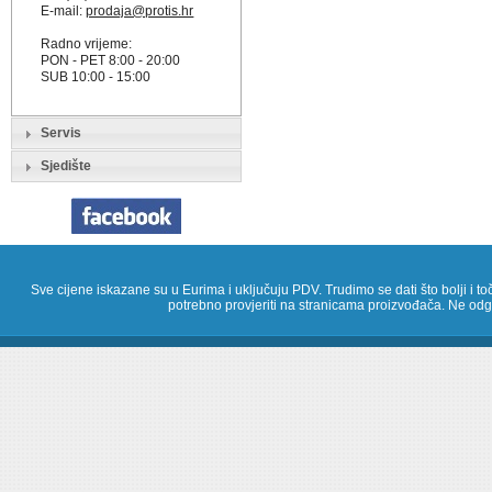
E-mail:
prodaja@protis.hr
Radno vrijeme:
PON - PET 8:00 - 20:00
SUB 10:00 - 15:00
Servis
Sjedište
Sve cijene iskazane su u Eurima i uključuju PDV. Trudimo se dati što bolji i toč
potrebno provjeriti na stranicama proizvođača. Ne odg