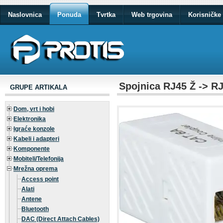
Naslovnica
Ponuda
Tvrtka
Web trgovina
Korisničke 
Spojnica RJ45 Ž -> RJ4
GRUPE ARTIKALA
Dom, vrt i hobi
Elektronika
Igraće konzole
Kabeli i adapteri
Komponente
Mobiteli/Telefonija
Mrežna oprema
Access point
Alati
Antene
Bluetooth
DAC (Direct Attach Cables)