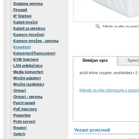
Dodatna oprema
Firewall
IP Telefoni
Kabeli mrežni
Kliknite na sliku za pove
Kabeli za wireless
Kamere (mrežne)
Kamere mrežne - oprema
Konektori
Konverteri/Transceiveri
KVM Swichevi
Detaljan opis
Specif
LAN priključnice
Media konverteri
at.6A Inline coupler, unshielded • 
Mrežni adapteri
Mrežni razdjelnici
Kliknite za više informacija o proiz
Ormari
Ormari - oprema
Patch paneli
PoE Injectors
Powerline
Print serveri
Routeri
Vezani proizvodi
Switch