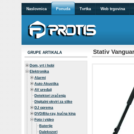
Naslovnica
Ponuda
Tvrtka
Web trgovina
Stativ Vangua
GRUPE ARTIKALA
Dom, vrt i hobi
Elektronika
Alarmi
Auto Akustika
AV uređaji
Detektori zračenja
Digitalni okviri za slike
DJ oprema
DVD/Blu-ray, kućna kina
Foto i video
Baterije
Dalekozori