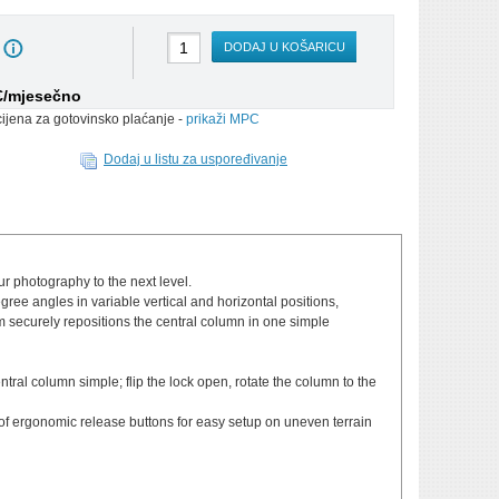
DODAJ U KOŠARICU
 €/mjesečno
cijena za gotovinsko plaćanje -
prikaži MPC
Dodaj u listu za uspoređivanje
r photography to the next level.
ee angles in variable vertical and horizontal positions,
 securely repositions the central column in one simple
tral column simple; flip the lock open, rotate the column to the
 of ergonomic release buttons for easy setup on uneven terrain