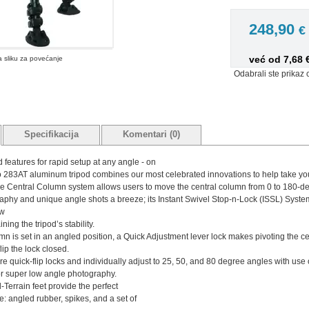
248,90
€
već od 7,68
na sliku za povećanje
Odabrali ste prikaz 
Specifikacija
Komentari (0)
features for rapid setup at any angle - on
o 283AT aluminum tripod combines our most celebrated innovations to help take you
e Central Column system allows users to move the central column from 0 to 180-degr
hy and unique angle shots a breeze; its Instant Swivel Stop-n-Lock (ISSL) System
ew
ing the tripod’s stability.
n is set in an angled position, a Quick Adjustment lever lock makes pivoting the cen
lip the lock closed.
e quick-flip locks and individually adjust to 25, 50, and 80 degree angles with use
for super low angle photography.
-Terrain feet provide the perfect
e: angled rubber, spikes, and a set of