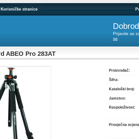
Korisničke stranice
P
Dobrodo
Prijavite se 
se
.
rd ABEO Pro 283AT
Proizvođač:
Šifra:
Kataloški broj:
Jamstvo:
Raspoloživost:
Prosječna ocjen