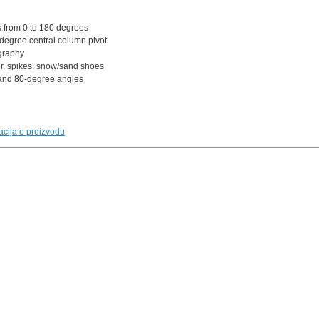
 from 0 to 180 degrees
 degree central column pivot
graphy
er, spikes, snow/sand shoes
 and 80-degree angles
macija o proizvodu