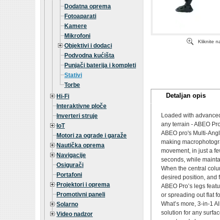
Dodatna oprema
Fotoaparati
Kamere
Mikrofoni
Kliknite 
Objektivi i dodaci
Podvodna kućišta
Punjači baterija i kompleti
Stativi
Torbe
Detaljan opis
Hi-Fi
Interaktivne ploče
Loaded with advanced 
Inverteri struje
any terrain - ABEO Pr
IoT
ABEO pro's Multi-Angl
Motori za ograde i garaže
making macrophotograp
Nautička oprema
movement, in just a f
Navigacije
seconds, while maintain
Osigurači
When the central colum
Portafoni
desired position, and f
Projektori i oprema
ABEO Pro’s legs featur
Promotivni paneli
or spreading out flat 
What’s more, 3-in-1 All
Solarno
solution for any surfac
Video nadzor