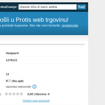
retraživanje:
šli u Protis web trgovinu!
za početak kupovine. Ako ste novi korisnik,
registrirajte
Vanguard
1278121
12
(Na upit)
isporuka nepoznato
a:
0,00
| Glasova:
0
Ocijeni ovaj proizvod