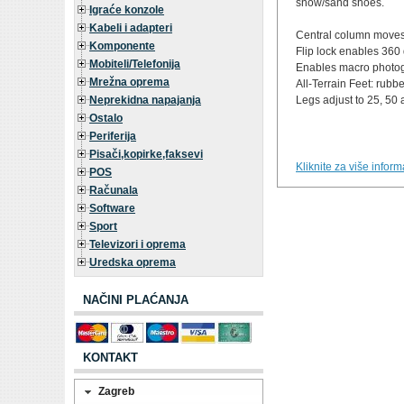
snow/sand shoes.
Igraće konzole
Kabeli i adapteri
Central column moves
Komponente
Flip lock enables 360
Mobiteli/Telefonija
Enables macro photo
Mrežna oprema
All-Terrain Feet: rubb
Neprekidna napajanja
Legs adjust to 25, 50
Ostalo
Periferija
Pisači,kopirke,faksevi
Kliknite za više infor
POS
Računala
Software
Sport
Televizori i oprema
Uredska oprema
NAČINI PLAĆANJA
KONTAKT
Zagreb