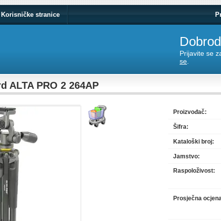
Korisničke stranice
P
Dobrodo
Prijavite se 
se
.
rd ALTA PRO 2 264AP
Proizvođač:
Šifra:
Kataloški broj:
Jamstvo:
Raspoloživost:
Prosječna ocjen