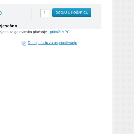
DODAJ U KOŠARICU
mjesečno
cijena za gotovinsko plaćanje -
prikaži MPC
Dodaj u listu za uspoređivanje