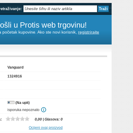
retraživanje:
šli u Protis web trgovinu!
za početak kupovine. Ako ste novi korisnik,
registrirajte
Vanguard
1324916
(Na upit)
isporuka nepoznato
a:
0,00
| Glasova:
0
Ocijeni ovaj proizvod