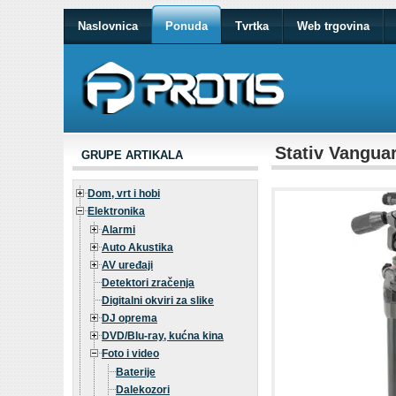
Naslovnica
Ponuda
Tvrtka
Web trgovina
Stativ Vangua
GRUPE ARTIKALA
Dom, vrt i hobi
Elektronika
Alarmi
Auto Akustika
AV uređaji
Detektori zračenja
Digitalni okviri za slike
DJ oprema
DVD/Blu-ray, kućna kina
Foto i video
Baterije
Dalekozori