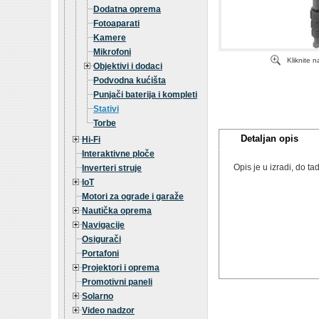
Dodatna oprema
Fotoaparati
Kamere
Mikrofoni
Kliknite 
Objektivi i dodaci
Podvodna kućišta
Punjači baterija i kompleti
Stativi
Torbe
Detaljan opis
Hi-Fi
Interaktivne ploče
Opis je u izradi, do 
Inverteri struje
IoT
Motori za ograde i garaže
Nautička oprema
Navigacije
Osigurači
Portafoni
Projektori i oprema
Promotivni paneli
Solarno
Video nadzor