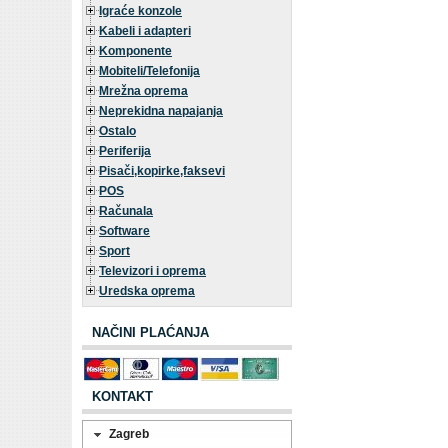
Igraće konzole
Kabeli i adapteri
Komponente
Mobiteli/Telefonija
Mrežna oprema
Neprekidna napajanja
Ostalo
Periferija
Pisači,kopirke,faksevi
POS
Računala
Software
Sport
Televizori i oprema
Uredska oprema
NAČINI PLAĆANJA
KONTAKT
Zagreb